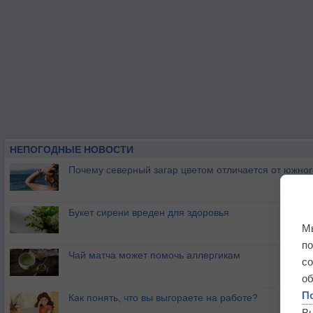
НЕПОГОДНЫЕ НОВОСТИ
Почему северный загар цветом отличается от южно
Букет сирени вреден для здоровья
М
п
Чай матча может помочь аллергикам
с
о
П
Как понять, что вы выгораете на работе?
В