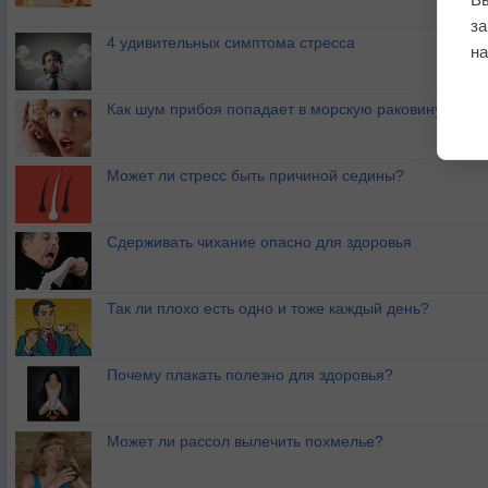
з
4 удивительных симптома стресса
на
Как шум прибоя попадает в морскую раковину?
Может ли стресс быть причиной седины?
Сдерживать чихание опасно для здоровья
Так ли плохо есть одно и тоже каждый день?
Почему плакать полезно для здоровья?
Может ли рассол вылечить похмелье?