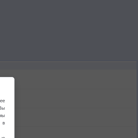
ее
Вы
мы
 в
ью