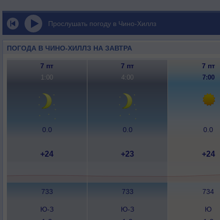
Прослушать погоду в Чино-Хиллз
ПОГОДА В ЧИНО-ХИЛЛЗ НА ЗАВТРА
7 пт
7 пт
7 пт
1:00
4:00
7:00
0.0
0.0
0.0
+24
+23
+24
733
733
734
Ю-З
Ю-З
Ю