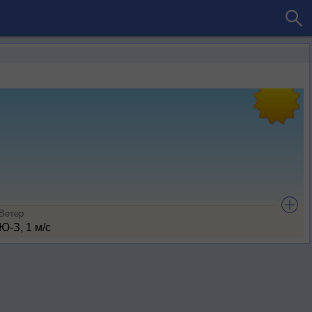
Ветер
Ю-З, 1 м/с