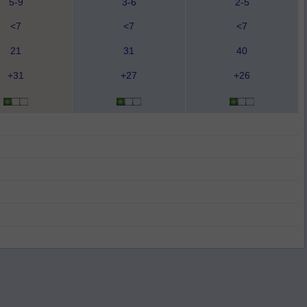
5-9
3-6
2-5
<7
<7
<7
21
31
40
+31
+27
+26