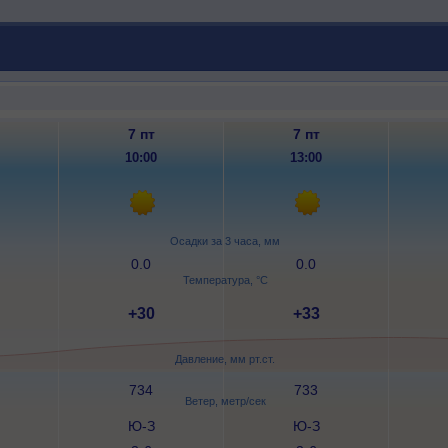
7 пт
7 пт
10:00
13:00
Осадки за 3 часа, мм
0.0
0.0
Температура, °C
+30
+33
Давление, мм рт.ст.
734
733
Ветер, метр/сек
Ю-З
Ю-З