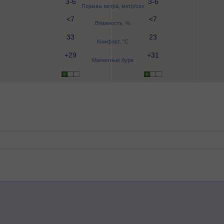
3-6
3-6
Порывы ветра, метр/сек
<7
<7
Влажность, %
33
23
Комфорт, °C
+29
+31
Магнитные бури