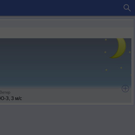
Ветер
Ю-З, 3 м/с