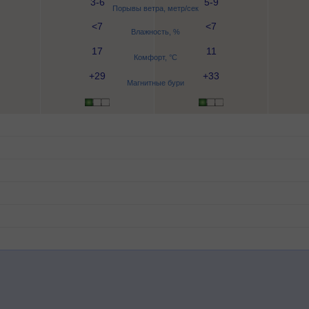
3-6
5-9
Порывы ветра, метр/сек
<7
<7
Влажность, %
17
11
Комфорт, °C
+29
+33
Магнитные бури