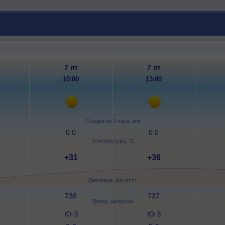
7 пт
7 пт
10:00
13:00
Осадки за 3 часа, мм
0.0
0.0
Температура, °C
+31
+36
Давление, мм рт.ст.
738
737
Ветер, метр/сек
Ю-З
Ю-З