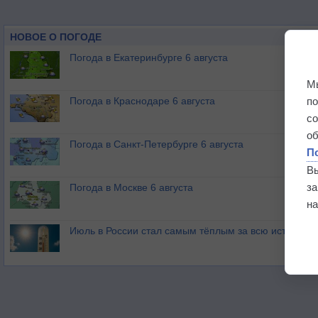
НОВОЕ О ПОГОДЕ
Погода в Екатеринбурге 6 августа
М
п
Погода в Краснодаре 6 августа
с
о
Погода в Санкт-Петербурге 6 августа
П
В
з
Погода в Москве 6 августа
на
Июль в России стал самым тёплым за всю историю