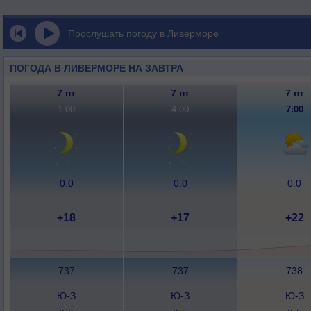
Прослушать погоду в Ливерморе
ПОГОДА В ЛИВЕРМОРЕ НА ЗАВТРА
7 пт
7 пт
7 пт
1:00
4:00
7:00
0.0
0.0
0.0
+18
+17
+22
737
737
738
Ю-З
Ю-З
Ю-З