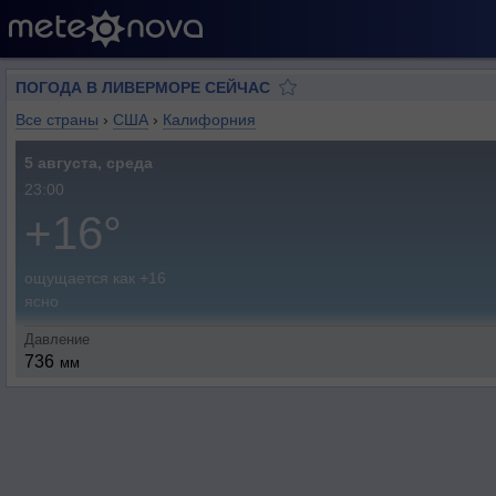
ПОГОДА В ЛИВЕРМОРЕ СЕЙЧАС
Все страны
›
США
›
Калифорния
5 августа, среда
23:00
+16°
ощущается как +16
ясно
Давление
736
мм