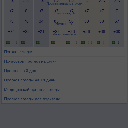
2-5
2-5
2-5
1-3
1-3
1-3
2-5
2-5
Порывы ветра, метр/сек
<7
8
<7
<7
<7
<7
<7
7
Влажность, %
79
78
84
85
58
39
33
57
Комфорт, °C
+24
+23
+21
+22
+33
+38
+36
+30
Магнитные бури
Погода сегодня
Почасовой прогноз на сутки
Прогноз на 3 дня
Прогноз погоды на 14 дней
Медицинский прогноз погоды
Прогноз погоды для водителей