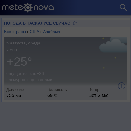
ПОГОДА В ТАСКАЛУСЕ СЕЙЧАС
Все страны
›
США
›
Алабама
5 августа, среда
23:00
+25°
ощущается как +26
пасмурно с просветами
Давление
Влажность
Ветер
755
69
Вст, 2 м/с
мм
%