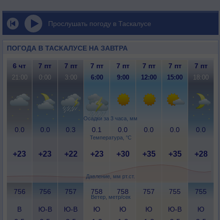
Прослушать погоду в Таскалусе
ПОГОДА В ТАСКАЛУСЕ НА ЗАВТРА
6 чт
7 пт
7 пт
7 пт
7 пт
7 пт
7 пт
7 пт
21:00
0:00
3:00
6:00
9:00
12:00
15:00
18:00
Осадки за 3 часа, мм
0.0
0.0
0.3
0.1
0.0
0.0
0.0
0.0
Температура, °C
+23
+23
+22
+23
+30
+35
+35
+28
Давление, мм рт.ст.
756
756
757
758
758
757
755
755
Ветер, метр/сек
В
Ю-В
Ю-В
Ю
Ю
Ю
Ю-В
Ю