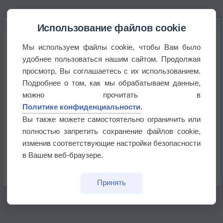
НОВОЕ О ПОГОДЕ
Использование файлов cookie
Июль в России стал самым тёплым за всю
Мы используем файлы cookie, чтобы Вам было
историю
удобнее пользоваться нашим сайтом. Продолжая
просмотр, Вы соглашаетесь с их использованием.
В Центральной России наступают самые жаркие
дни этого лета
Подробнее о том, как мы обрабатываем данные,
можно прочитать в
Дневная температура воздуха в ОАЭ превысила
Политике конфиденциальности
.
+51°
Вы также можете самостоятельно ограничить или
полностью запретить сохранение файлов cookie,
Европейские столицы бьют рекорды жары
изменив соответствующие настройки безопасности
в Вашем веб-браузере.
Впервые за 155 лет в Лондоне в течение месяца
не выпадал дождь
Принять