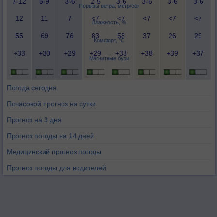
7-12
5-9
3-6
2-5
3-6
3-6
3-6
3-6
Порывы ветра, метр/сек
12
11
7
<7
<7
<7
<7
<7
Влажность, %
55
69
76
83
58
37
26
29
Комфорт, °C
+33
+30
+29
+29
+33
+38
+39
+37
Магнитные бури
Погода сегодня
Почасовой прогноз на сутки
Прогноз на 3 дня
Прогноз погоды на 14 дней
Медицинский прогноз погоды
Прогноз погоды для водителей