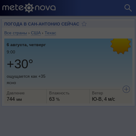
ПОГОДА В САН-АНТОНИО СЕЙЧАС
Все страны
›
США
›
Техас
6 августа, четверг
9:00
+30°
ощущается как +35
ясно
Давление
Влажность
Ветер
744
63
Ю-В, 4 м/с
мм
%