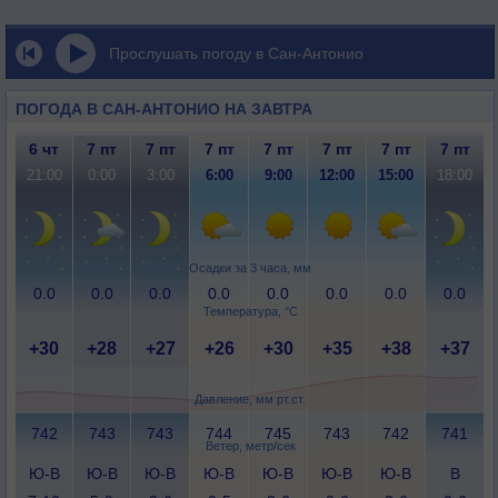
Прослушать погоду в Сан-Антонио
ПОГОДА В САН-АНТОНИО НА ЗАВТРА
6 чт
7 пт
7 пт
7 пт
7 пт
7 пт
7 пт
7 пт
21:00
0:00
3:00
6:00
9:00
12:00
15:00
18:00
Осадки за 3 часа, мм
0.0
0.0
0.0
0.0
0.0
0.0
0.0
0.0
Температура, °C
+30
+28
+27
+26
+30
+35
+38
+37
Давление, мм рт.ст.
742
743
743
744
745
743
742
741
Ветер, метр/сек
Ю-В
Ю-В
Ю-В
Ю-В
Ю-В
Ю-В
Ю-В
В