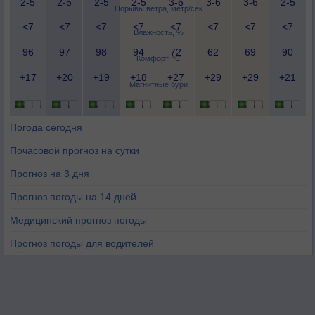
2-5
2-5
2-5
2-5
3-6
3-6
3-6
2-5
Порывы ветра, метр/сек
<7
<7
<7
<7
<7
<7
<7
<7
Влажность, %
96
97
98
94
72
62
69
90
Комфорт, °C
+17
+20
+19
+18
+27
+29
+29
+21
Магнитные бури
Погода сегодня
Почасовой прогноз на сутки
Прогноз на 3 дня
Прогноз погоды на 14 дней
Медицинский прогноз погоды
Прогноз погоды для водителей