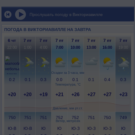
Прослушать погоду в Викториавилле
ПОГОДА В ВИКТОРИАВИЛЛЕ НА ЗАВТРА
6 чт
7 пт
7 пт
7 пт
7 пт
7 пт
7 пт
7 пт
22:00
1:00
4:00
7:00
10:00
13:00
16:00
19:00
Осадки за 3 часа, мм
0.2
0.1
0.3
0.0
0.1
0.1
0.4
0.3
Температура, °C
+20
+20
+19
+21
+26
+27
+27
+23
Давление, мм рт.ст.
750
751
751
752
752
751
750
749
Ветер, метр/сек
Ю-В
Ю-В
Ю
Ю
Ю-З
Ю-З
Ю-З
Ю