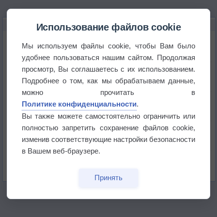
НОВОЕ О ПОГОДЕ
Использование файлов cookie
Приложение построит маршрут через тень
Мы используем файлы cookie, чтобы Вам было
удобнее пользоваться нашим сайтом. Продолжая
просмотр, Вы соглашаетесь с их использованием.
Атмосфера начала замерзать
Подробнее о том, как мы обрабатываем данные,
можно прочитать в
В Приморье обнаружены морские волны тепла
Политике конфиденциальности
.
Вы также можете самостоятельно ограничить или
полностью запретить сохранение файлов cookie,
Изменение климата повлияло на ареал обитания
бабочек
изменив соответствующие настройки безопасности
в Вашем веб-браузере.
Погода в Екатеринбурге 6 августа
Принять