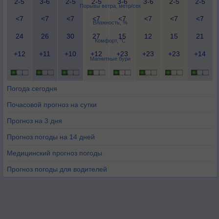
2-5
3-6
2-5
2-5
3-6
3-6
2-5
2-5
Порывы ветра, метр/сек
<7
<7
<7
<7
<7
<7
<7
<7
Влажность, %
24
26
30
27
15
12
15
21
Комфорт, °C
+12
+11
+10
+12
+23
+23
+23
+14
Магнитные бури
Погода сегодня
Почасовой прогноз на сутки
Прогноз на 3 дня
Прогноз погоды на 14 дней
Медицинский прогноз погоды
Прогноз погоды для водителей