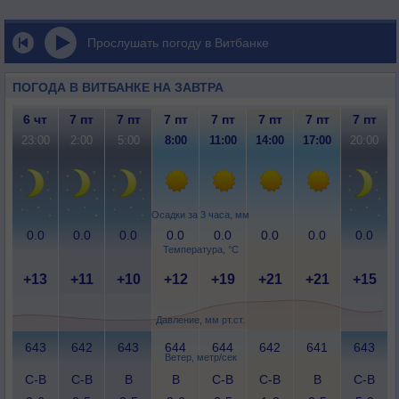
Прослушать погоду в Витбанке
ПОГОДА В ВИТБАНКЕ НА ЗАВТРА
6 чт
7 пт
7 пт
7 пт
7 пт
7 пт
7 пт
7 пт
23:00
2:00
5:00
8:00
11:00
14:00
17:00
20:00
Осадки за 3 часа, мм
0.0
0.0
0.0
0.0
0.0
0.0
0.0
0.0
Температура, °C
+13
+11
+10
+12
+19
+21
+21
+15
Давление, мм рт.ст.
643
642
643
644
644
642
641
643
Ветер, метр/сек
С-В
С-В
В
В
С-В
С-В
В
С-В