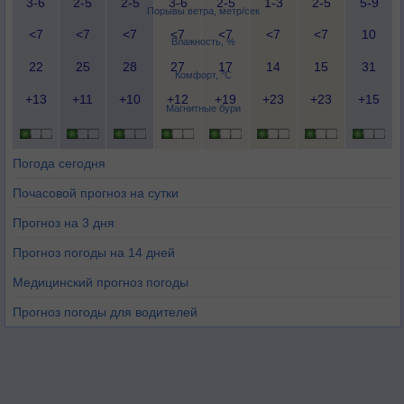
3-6
2-5
2-5
3-6
2-5
1-3
2-5
5-9
Порывы ветра, метр/сек
<7
<7
<7
<7
<7
<7
<7
10
Влажность, %
22
25
28
27
17
14
15
31
Комфорт, °C
+13
+11
+10
+12
+19
+23
+23
+15
Магнитные бури
Погода сегодня
Почасовой прогноз на сутки
Прогноз на 3 дня
Прогноз погоды на 14 дней
Медицинский прогноз погоды
Прогноз погоды для водителей