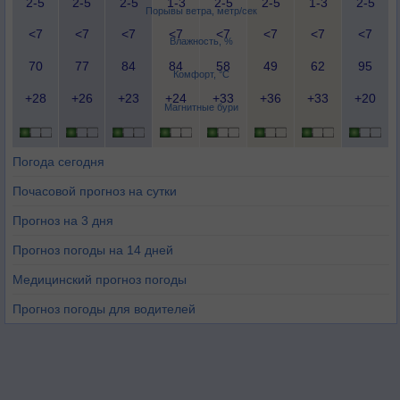
2-5
2-5
2-5
1-3
2-5
2-5
1-3
2-5
Порывы ветра, метр/сек
<7
<7
<7
<7
<7
<7
<7
<7
Влажность, %
70
77
84
84
58
49
62
95
Комфорт, °C
+28
+26
+23
+24
+33
+36
+33
+20
Магнитные бури
Погода сегодня
Почасовой прогноз на сутки
Прогноз на 3 дня
Прогноз погоды на 14 дней
Медицинский прогноз погоды
Прогноз погоды для водителей