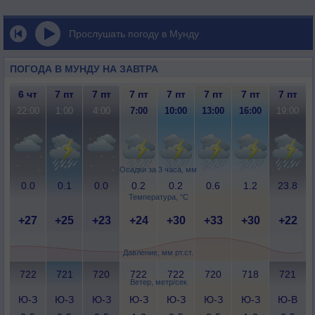
Прослушать погоду в Мунду
ПОГОДА В МУНДУ НА ЗАВТРА
6 чт
7 пт
7 пт
7 пт
7 пт
7 пт
7 пт
7 пт
22:00
1:00
4:00
7:00
10:00
13:00
16:00
19:00
Осадки за 3 часа, мм
0.0
0.1
0.0
0.2
0.2
0.6
1.2
23.8
Температура, °C
+27
+25
+23
+24
+30
+33
+30
+22
Давление, мм рт.ст.
722
721
720
722
722
720
718
721
Ветер, метр/сек
Ю-З
Ю-З
Ю-З
Ю-З
Ю-З
Ю-З
Ю-З
Ю-В