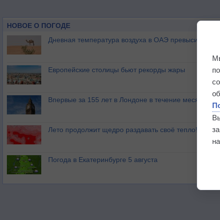
НОВОЕ О ПОГОДЕ
Дневная температура воздуха в ОАЭ превысила +51
М
п
Европейские столицы бьют рекорды жары
с
о
Впервые за 155 лет в Лондоне в течение месяца не
П
В
з
Лето продолжит щедро раздавать своё тепло!
на
Погода в Екатеринбурге 5 августа