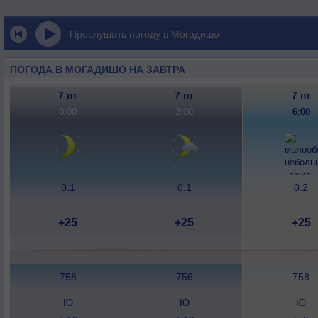
Прослушать погоду в Могадишо
ПОГОДА В МОГАДИШО НА ЗАВТРА
7 пт
7 пт
7 пт
0:00
3:00
6:00
0.1
0.1
0.2
+25
+25
+25
758
756
758
Ю
Ю
Ю