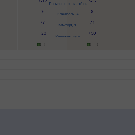
7-12
7-12
Порывы ветра, метр/сек
9
9
Влажность, %
77
74
Комфорт, °C
+28
+30
Магнитные бури