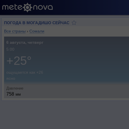
ПОГОДА В МОГАДИШО СЕЙЧАС
Все страны
›
Сомали
6 августа, четверг
5:00
+25°
ощущается как +26
ясно
Давление
758
мм