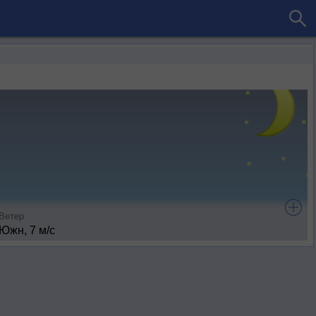
Ветер
Южн, 7 м/с