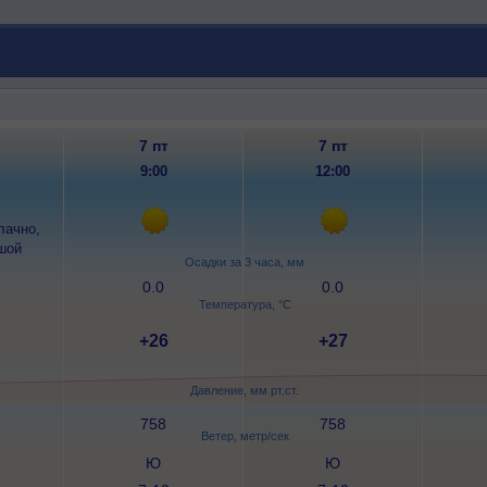
7 пт
7 пт
9:00
12:00
Осадки за 3 часа, мм
0.0
0.0
Температура, °C
+26
+27
Давление, мм рт.ст.
758
758
Ветер, метр/сек
Ю
Ю