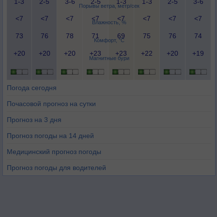
1-3
2-5
3-6
2-5
1-3
1-3
2-5
3-6
Порывы ветра, метр/сек
<7
<7
<7
<7
<7
<7
<7
<7
Влажность, %
73
76
78
71
69
75
76
74
Комфорт, °C
+20
+20
+20
+23
+23
+22
+20
+19
Магнитные бури
Погода сегодня
Почасовой прогноз на сутки
Прогноз на 3 дня
Прогноз погоды на 14 дней
Медицинский прогноз погоды
Прогноз погоды для водителей