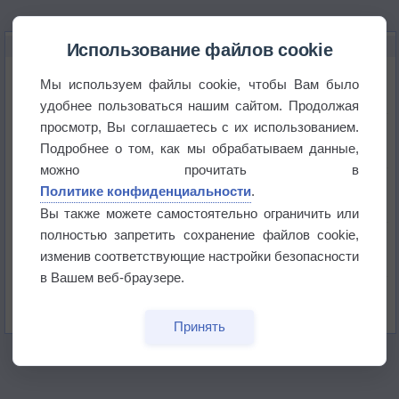
НОВОЕ О ПОГОДЕ
Использование файлов cookie
Дневная температура воздуха в ОАЭ превысила
Мы используем файлы cookie, чтобы Вам было
+51°
удобнее пользоваться нашим сайтом. Продолжая
просмотр, Вы соглашаетесь с их использованием.
Европейские столицы бьют рекорды жары
Подробнее о том, как мы обрабатываем данные,
можно прочитать в
Впервые за 155 лет в Лондоне в течение месяца
Политике конфиденциальности
.
не выпадал дождь
Вы также можете самостоятельно ограничить или
полностью запретить сохранение файлов cookie,
Лето продолжит щедро раздавать своё тепло!
изменив соответствующие настройки безопасности
в Вашем веб-браузере.
Погода в Екатеринбурге 5 августа
Принять