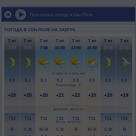
Прослушать погоду в Сен-Поле
ПОГОДА В СЕН-ПОЛЕ НА ЗАВТРА
7 пт
7 пт
7 пт
7 пт
7 пт
7 пт
7 пт
7 пт
1:00
4:00
7:00
10:00
13:00
16:00
19:00
22:00
Осадки за 3 часа, мм
0.0
0.1
0.3
0.2
0.3
0.5
0.1
0.0
Температура, °C
+20
+20
+20
+21
+22
+20
+20
+19
Давление, мм рт.ст.
732
731
732
733
731
731
731
732
Ветер, метр/сек
В
С-В
Ю-В
С-В
В
Ю-В
С-В
В