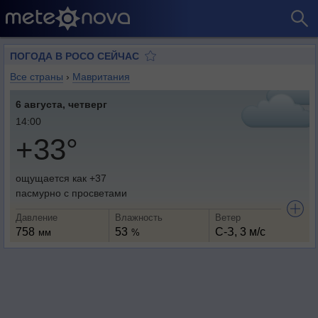
ПОГОДА В РОСО СЕЙЧАС
Все страны
›
Мавритания
6 августа, четверг
14:00
+33°
ощущается как +37
пасмурно с просветами
Давление
Влажность
Ветер
758
53
С-З, 3 м/с
мм
%