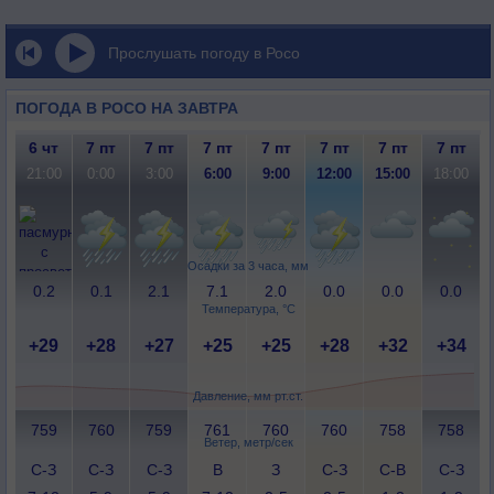
Прослушать погоду в Росо
ПОГОДА В РОСО НА ЗАВТРА
6 чт
7 пт
7 пт
7 пт
7 пт
7 пт
7 пт
7 пт
21:00
0:00
3:00
6:00
9:00
12:00
15:00
18:00
Осадки за 3 часа, мм
0.2
0.1
2.1
7.1
2.0
0.0
0.0
0.0
Температура, °C
+29
+28
+27
+25
+25
+28
+32
+34
Давление, мм рт.ст.
759
760
759
761
760
760
758
758
Ветер, метр/сек
С-З
С-З
С-З
В
З
С-З
С-В
С-З