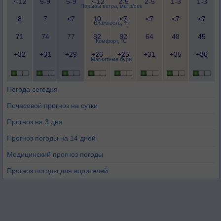
7-12
5-9
5-9
7-12
2-5
2-5
1-3
1-3
Порывы ветра, метр/сек
8
7
<7
10
<7
<7
<7
<7
Влажность, %
71
74
77
82
82
64
48
45
Комфорт, °C
+32
+31
+29
+26
+25
+31
+35
+36
Магнитные бури
Погода сегодня
Почасовой прогноз на сутки
Прогноз на 3 дня
Прогноз погоды на 14 дней
Медицинский прогноз погоды
Прогноз погоды для водителей