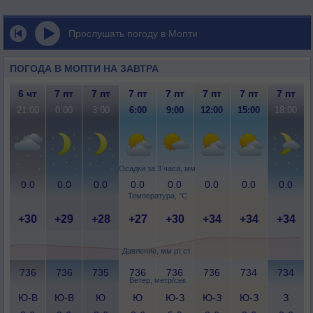
Прослушать погоду в Мопти
ПОГОДА В МОПТИ НА ЗАВТРА
6 чт
7 пт
7 пт
7 пт
7 пт
7 пт
7 пт
7 пт
21:00
0:00
3:00
6:00
9:00
12:00
15:00
18:00
Осадки за 3 часа, мм
0.0
0.0
0.0
0.0
0.0
0.0
0.0
0.0
Температура, °C
+30
+29
+28
+27
+30
+34
+34
+34
Давление, мм рт.ст.
736
736
735
736
736
736
734
734
Ветер, метр/сек
Ю-В
Ю-В
Ю
Ю
Ю-З
Ю-З
Ю-З
З