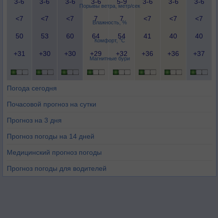
3-6
3-6
3-6
3-6
5-9
3-6
3-6
3-6
Порывы ветра, метр/сек
<7
<7
<7
7
7
<7
<7
<7
Влажность, %
50
53
60
64
54
41
40
40
Комфорт, °C
+31
+30
+30
+29
+32
+36
+36
+37
Магнитные бури
Погода сегодня
Почасовой прогноз на сутки
Прогноз на 3 дня
Прогноз погоды на 14 дней
Медицинский прогноз погоды
Прогноз погоды для водителей