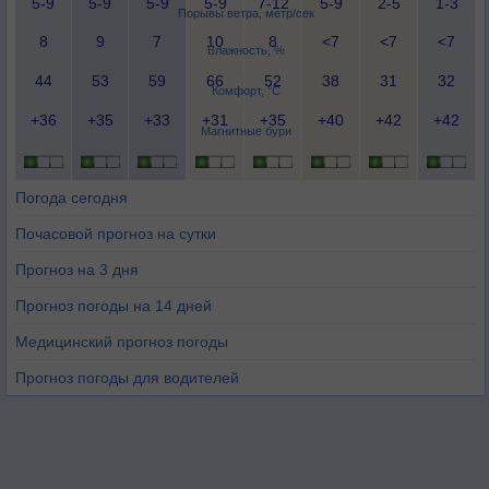
5-9
5-9
5-9
5-9
7-12
5-9
2-5
1-3
Порывы ветра, метр/сек
8
9
7
10
8
<7
<7
<7
Влажность, %
44
53
59
66
52
38
31
32
Комфорт, °C
+36
+35
+33
+31
+35
+40
+42
+42
Магнитные бури
Погода сегодня
Почасовой прогноз на сутки
Прогноз на 3 дня
Прогноз погоды на 14 дней
Медицинский прогноз погоды
Прогноз погоды для водителей