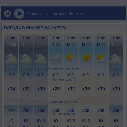
Прослушать погоду в Ниамее
ПОГОДА В НИАМЕЕ НА ЗАВТРА
6 чт
7 пт
7 пт
7 пт
7 пт
7 пт
7 пт
7 пт
22:00
1:00
4:00
7:00
10:00
13:00
16:00
19:00
Осадки за 3 часа, мм
0.3
0.0
0.1
0.7
0.0
0.0
0.0
0.3
Температура, °C
+34
+32
+30
+28
+32
+36
+39
+39
Давление, мм рт.ст.
738
738
738
739
740
738
736
736
Ветер, метр/сек
Ю
Ю
Ю-З
Ю
Ю-З
Ю-З
Ю
Ю