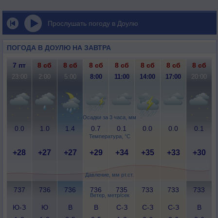
Прослушать погоду в Доулю
ПОГОДА В ДОУЛЮ НА ЗАВТРА
7 пт
8 сб
8 сб
8 сб
8 сб
8 сб
8 сб
8 сб
23:00
2:00
5:00
8:00
11:00
14:00
17:00
20:00
Осадки за 3 часа, мм
0.0
1.0
1.4
0.7
0.1
0.0
0.0
0.1
Температура, °C
+28
+27
+27
+29
+34
+35
+33
+30
Давление, мм рт.ст.
737
736
736
736
735
733
733
733
Ветер, метр/сек
Ю-З
Ю
В
В
С-З
С-З
С-З
В