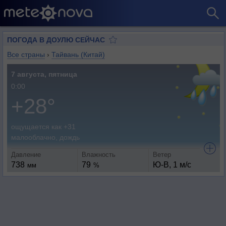
ПОГОДА В ДОУЛЮ СЕЙЧАС
Все страны
›
Тайвань (Китай)
7 августа, пятница
0:00
+28°
ощущается как +31
малооблачно, дождь
Давление
Влажность
Ветер
738
79
Ю-В, 1 м/с
мм
%