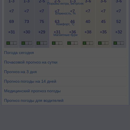
1-3
1-3
2-5
2-5
1-3
3-6
3-6
3-6
Порывы ветра, метр/сек
<7
<7
<7
<7
<7
<7
<7
<7
Влажность, %
69
73
75
63
46
40
45
52
Комфорт, °C
+31
+30
+29
+31
+36
+38
+35
+32
Магнитные бури
Погода сегодня
Почасовой прогноз на сутки
Прогноз на 3 дня
Прогноз погоды на 14 дней
Медицинский прогноз погоды
Прогноз погоды для водителей