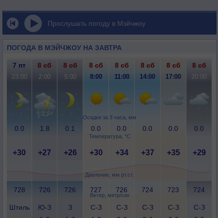
Прослушать погоду в Мэйчжоу
ПОГОДА В МЭЙЧЖОУ НА ЗАВТРА
7 пт
8 сб
8 сб
8 сб
8 сб
8 сб
8 сб
8 сб
23:00
2:00
5:00
8:00
11:00
14:00
17:00
20:00
Осадки за 3 часа, мм
0.0
1.8
0.1
0.0
0.0
0.0
0.0
0.0
Температура, °C
+30
+27
+26
+30
+34
+37
+35
+29
Давление, мм рт.ст.
728
726
726
727
726
724
723
724
Ветер, метр/сек
Штиль
Ю-З
З
С-З
С-З
С-З
С-З
С-З