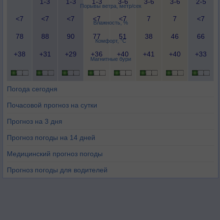
1-3
1-3
1-3
3-6
3-6
3-6
2-5
Порывы ветра, метр/сек
<7
<7
<7
<7
<7
7
7
<7
Влажность, %
78
88
90
77
51
38
46
66
Комфорт, °C
+38
+31
+29
+36
+40
+41
+40
+33
Магнитные бури
Погода сегодня
Почасовой прогноз на сутки
Прогноз на 3 дня
Прогноз погоды на 14 дней
Медицинский прогноз погоды
Прогноз погоды для водителей