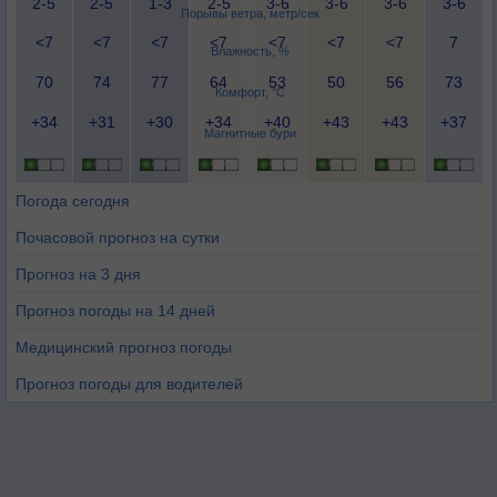
2-5
2-5
1-3
2-5
3-6
3-6
3-6
3-6
Порывы ветра, метр/сек
<7
<7
<7
<7
<7
<7
<7
7
Влажность, %
70
74
77
64
53
50
56
73
Комфорт, °C
+34
+31
+30
+34
+40
+43
+43
+37
Магнитные бури
Погода сегодня
Почасовой прогноз на сутки
Прогноз на 3 дня
Прогноз погоды на 14 дней
Медицинский прогноз погоды
Прогноз погоды для водителей