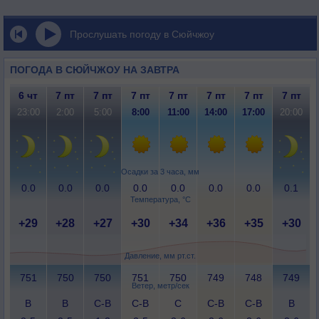
Прослушать погоду в Сюйчжоу
ПОГОДА В СЮЙЧЖОУ НА ЗАВТРА
6 чт
7 пт
7 пт
7 пт
7 пт
7 пт
7 пт
7 пт
23:00
2:00
5:00
8:00
11:00
14:00
17:00
20:00
Осадки за 3 часа, мм
0.0
0.0
0.0
0.0
0.0
0.0
0.0
0.1
Температура, °C
+29
+28
+27
+30
+34
+36
+35
+30
Давление, мм рт.ст.
751
750
750
751
750
749
748
749
Ветер, метр/сек
В
В
С-В
С-В
С
С-В
С-В
В