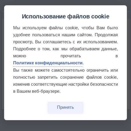
НОВОЕ О ПОГОДЕ
Использование файлов cookie
Приложение построит маршрут через тень
Мы используем файлы cookie, чтобы Вам было
удобнее пользоваться нашим сайтом. Продолжая
просмотр, Вы соглашаетесь с их использованием.
Атмосфера начала замерзать
Подробнее о том, как мы обрабатываем данные,
можно прочитать в
В Приморье обнаружены морские волны тепла
Политике конфиденциальности
.
Вы также можете самостоятельно ограничить или
полностью запретить сохранение файлов cookie,
Изменение климата повлияло на ареал обитания
бабочек
изменив соответствующие настройки безопасности
в Вашем веб-браузере.
Погода в Екатеринбурге 6 августа
Принять