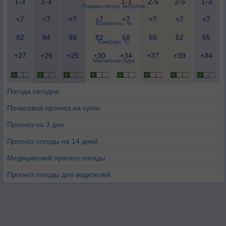
1-3
1-3
1-3
2-5
2-5
1-3
Порывы ветра, метр/сек
<7
<7
<7
<7
<7
<7
<7
<7
Влажность, %
82
84
88
82
68
55
52
65
Комфорт, °C
+27
+26
+25
+30
+34
+37
+39
+34
Магнитные бури
Погода сегодня
Почасовой прогноз на сутки
Прогноз на 3 дня
Прогноз погоды на 14 дней
Медицинский прогноз погоды
Прогноз погоды для водителей