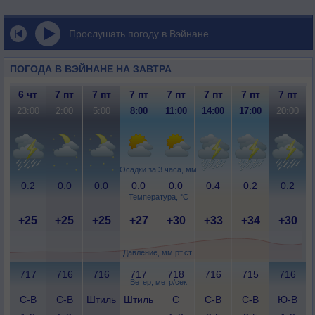
Прослушать погоду в Вэйнане
ПОГОДА В ВЭЙНАНЕ НА ЗАВТРА
6 чт
7 пт
7 пт
7 пт
7 пт
7 пт
7 пт
7 пт
23:00
2:00
5:00
8:00
11:00
14:00
17:00
20:00
Осадки за 3 часа, мм
0.2
0.0
0.0
0.0
0.0
0.4
0.2
0.2
Температура, °C
+25
+25
+25
+27
+30
+33
+34
+30
Давление, мм рт.ст.
717
716
716
717
718
716
715
716
Ветер, метр/сек
С-В
С-В
Штиль
Штиль
С
С-В
С-В
Ю-В