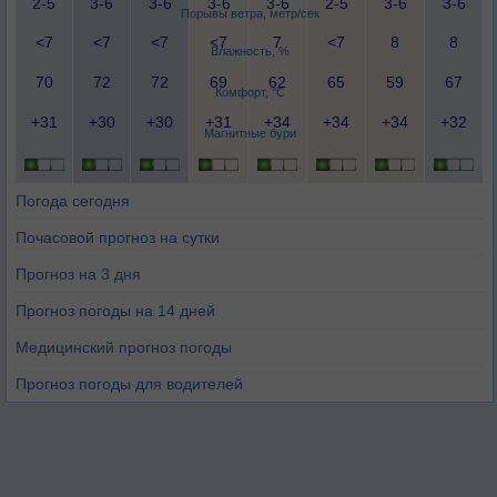
2-5
3-6
3-6
3-6
3-6
2-5
3-6
3-6
Порывы ветра, метр/сек
<7
<7
<7
<7
7
<7
8
8
Влажность, %
70
72
72
69
62
65
59
67
Комфорт, °C
+31
+30
+30
+31
+34
+34
+34
+32
Магнитные бури
Погода сегодня
Почасовой прогноз на сутки
Прогноз на 3 дня
Прогноз погоды на 14 дней
Медицинский прогноз погоды
Прогноз погоды для водителей