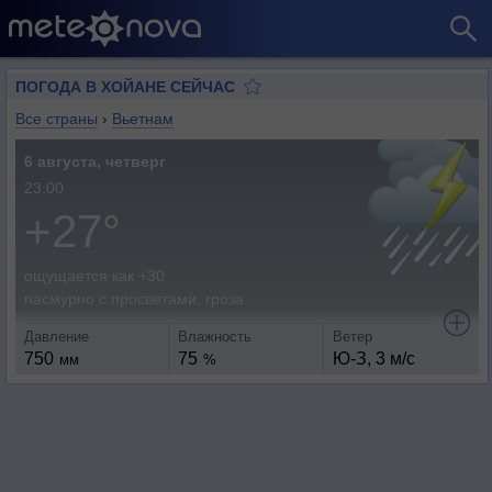
ПОГОДА В ХОЙАНЕ СЕЙЧАС
Все страны
›
Вьетнам
6 августа, четверг
23:00
+27°
ощущается как +30
пасмурно с просветами, гроза
Давление
Влажность
Ветер
750
75
Ю-З, 3 м/с
мм
%