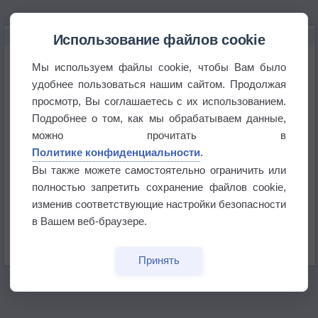
НОВОЕ О ПОГОДЕ
Использование файлов cookie
Дневная температура воздуха в ОАЭ превысила
Мы используем файлы cookie, чтобы Вам было
+51°
удобнее пользоваться нашим сайтом. Продолжая
просмотр, Вы соглашаетесь с их использованием.
Европейские столицы бьют рекорды жары
Подробнее о том, как мы обрабатываем данные,
можно прочитать в
Впервые за 155 лет в Лондоне в течение месяца
Политике конфиденциальности
.
не выпадал дождь
Вы также можете самостоятельно ограничить или
полностью запретить сохранение файлов cookie,
Лето продолжит щедро раздавать своё тепло!
изменив соответствующие настройки безопасности
в Вашем веб-браузере.
Погода в Екатеринбурге 5 августа
Принять