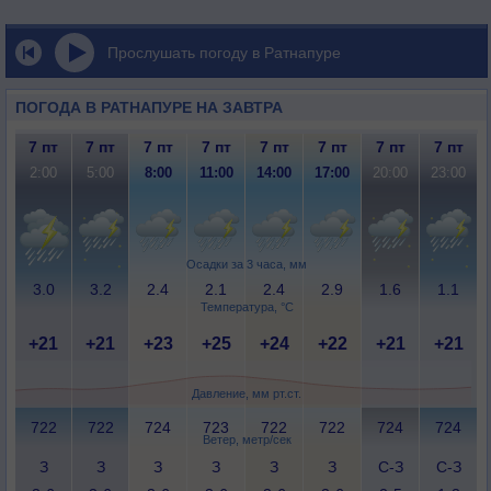
Прослушать погоду в Ратнапуре
ПОГОДА В РАТНАПУРЕ НА ЗАВТРА
7 пт
7 пт
7 пт
7 пт
7 пт
7 пт
7 пт
7 пт
2:00
5:00
8:00
11:00
14:00
17:00
20:00
23:00
Осадки за 3 часа, мм
3.0
3.2
2.4
2.1
2.4
2.9
1.6
1.1
Температура, °C
+21
+21
+23
+25
+24
+22
+21
+21
Давление, мм рт.ст.
722
722
724
723
722
722
724
724
Ветер, метр/сек
З
З
З
З
З
З
С-З
С-З