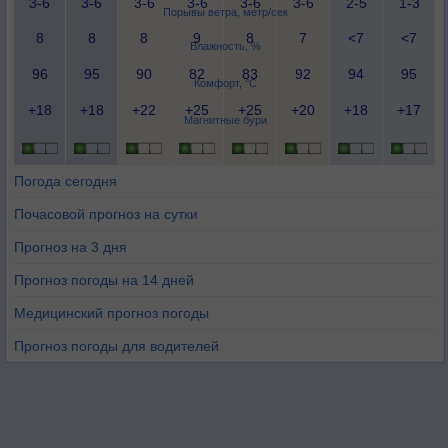
3-6
3-6
3-6
3-6
3-6
3-6
2-5
1-3
Порывы ветра, метр/сек
8
8
8
9
8
7
<7
<7
Влажность, %
96
95
90
82
83
92
94
95
Комфорт, °C
+18
+18
+22
+25
+25
+20
+18
+17
Магнитные бури
Погода сегодня
Почасовой прогноз на сутки
Прогноз на 3 дня
Прогноз погоды на 14 дней
Медицинский прогноз погоды
Прогноз погоды для водителей