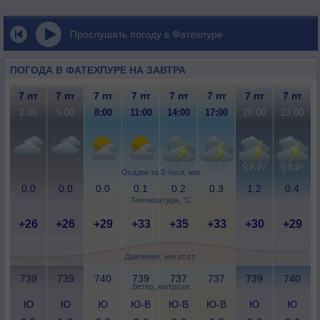
Прослушать погоду в Фатехпуре
ПОГОДА В ФАТЕХПУРЕ НА ЗАВТРА
7 пт
7 пт
7 пт
7 пт
7 пт
7 пт
7 пт
7 пт
2:00
5:00
8:00
11:00
14:00
17:00
20:00
23:00
Осадки за 3 часа, мм
0.0
0.0
0.0
0.1
0.2
0.3
1.2
0.4
Температура, °C
+26
+26
+29
+33
+35
+33
+30
+29
Давление, мм рт.ст.
739
739
740
739
737
737
739
740
Ветер, метр/сек
Ю
Ю
Ю
Ю-В
Ю-В
Ю-В
Ю
Ю