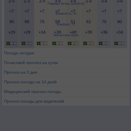
2-5
1-3
2-5
3-6
3-6
2-5
3-6
3-6
Порывы ветра, метр/сек
<7
<7
<7
<7
<7
<7
<7
<7
Влажность, %
90
88
75
58
51
62
75
80
Комфорт, °C
+29
+29
+34
+39
+40
+39
+36
+34
Магнитные бури
Погода сегодня
Почасовой прогноз на сутки
Прогноз на 3 дня
Прогноз погоды на 14 дней
Медицинский прогноз погоды
Прогноз погоды для водителей