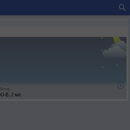
Ветер
Ю-В, 2 м/с