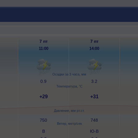
7 пт
7 пт
11:00
14:00
Осадки за 3 часа, мм
0.9
3.2
Температура, °C
+29
+31
Давление, мм рт.ст.
750
748
Ветер, метр/сек
В
Ю-В