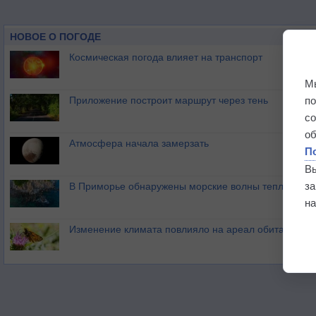
НОВОЕ О ПОГОДЕ
Космическая погода влияет на транспорт
М
п
Приложение построит маршрут через тень
с
о
Атмосфера начала замерзать
П
В
з
В Приморье обнаружены морские волны тепла
на
Изменение климата повлияло на ареал обитания ба