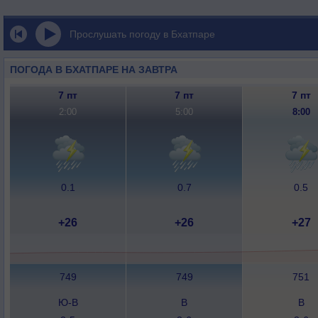
Прослушать погоду в Бхатпаре
ПОГОДА В БХАТПАРЕ НА ЗАВТРА
7 пт
7 пт
7 пт
2:00
5:00
8:00
0.1
0.7
0.5
+26
+26
+27
749
749
751
Ю-В
В
В