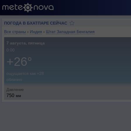
ПОГОДА В БХАТПАРЕ СЕЙЧАС
Все страны
›
Индия
›
Штат Западная Бенгалия
7 августа, пятница
0:00
+26°
ощущается как +28
облачно
Давление
750
мм