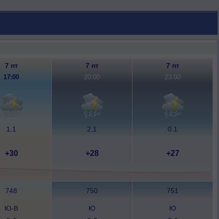
7 пт
7 пт
7 пт
17:00
20:00
23:00
1.1
2.1
0.1
+30
+28
+27
748
750
751
Ю-В
Ю
Ю