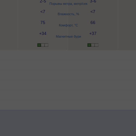
2-5
3-6
Порывы ветра, метр/сек
<7
<7
Влажность, %
75
66
Комфорт, °C
+34
+37
Магнитные бури