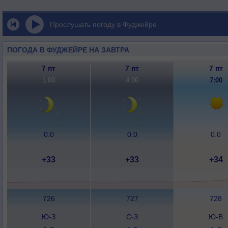
Прослушать погоду в Фуджейре
ПОГОДА В ФУДЖЕЙРЕ НА ЗАВТРА
7 пт
7 пт
7 пт
1:00
4:00
7:00
0.0
0.0
0.0
+33
+33
+34
726
727
728
Ю-З
С-З
Ю-В