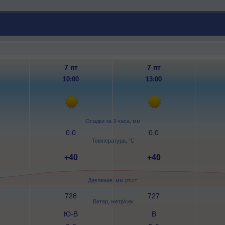
7 пт
7 пт
10:00
13:00
Осадки за 3 часа, мм
0.0
0.0
Температура, °C
+40
+40
Давление, мм рт.ст.
728
727
Ветер, метр/сек
Ю-В
В