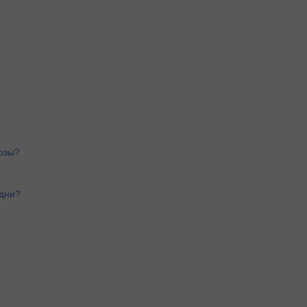
озы?
 дни?