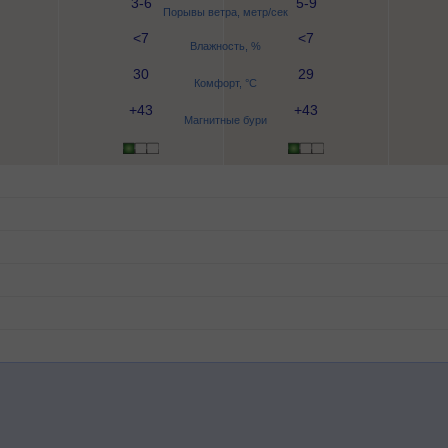
3-6
5-9
Порывы ветра, метр/сек
<7
<7
Влажность, %
30
29
Комфорт, °C
+43
+43
Магнитные бури