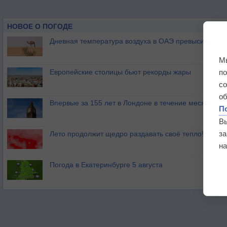
НОВОЕ О ПОГОДЕ
Дневная температура воздуха в ОАЭ превысила +51
М
п
Европейские столицы бьют рекорды жары
с
о
Впервые за 155 лет в Лондоне в течение месяца не
П
В
з
Лето продолжит щедро раздавать своё тепло!
на
Погода в Екатеринбурге 5 августа