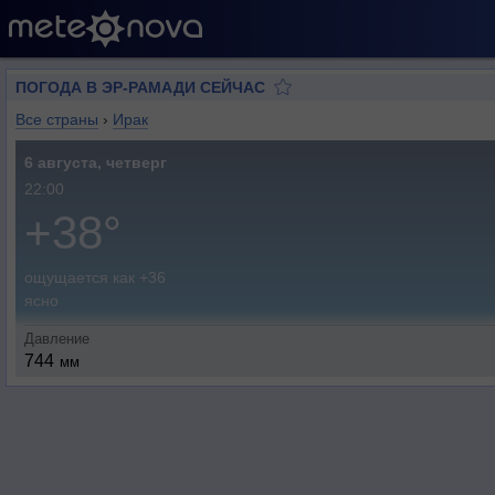
ПОГОДА В ЭР-РАМАДИ СЕЙЧАС
Все страны
›
Ирак
6 августа, четверг
22:00
+38°
ощущается как +36
ясно
Давление
744
мм