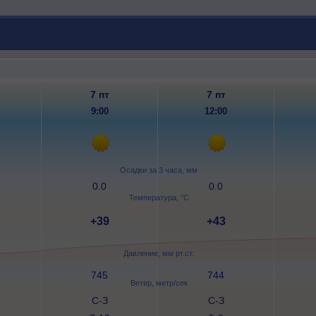
7 пт
7 пт
9:00
12:00
Осадки за 3 часа, мм
0.0
0.0
Температура, °C
+39
+43
Давление, мм рт.ст.
745
744
Ветер, метр/сек
С-З
С-З