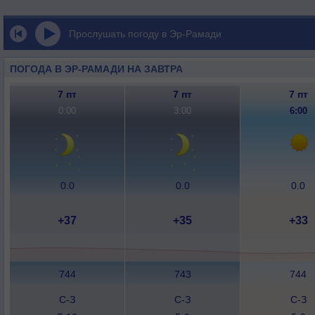
Прослушать погоду в Эр-Рамади
ПОГОДА В ЭР-РАМАДИ НА ЗАВТРА
7 пт
7 пт
7 пт
0:00
3:00
6:00
0.0
0.0
0.0
+37
+35
+33
744
743
744
С-З
С-З
С-З