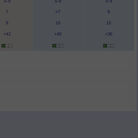
5-9
5-9
5-9
7
<7
8
9
10
15
+42
+40
+36