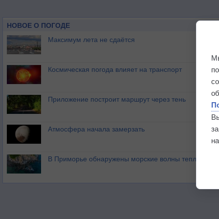
НОВОЕ О ПОГОДЕ
Максимум лета не сдаётся
М
п
Космическая погода влияет на транспорт
с
о
Приложение построит маршрут через тень
П
В
з
Атмосфера начала замерзать
на
В Приморье обнаружены морские волны тепла