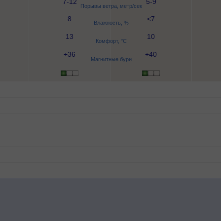
7-12
5-9
Порывы ветра, метр/сек
8
<7
Влажность, %
13
10
Комфорт, °C
+36
+40
Магнитные бури