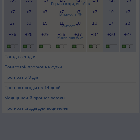
2-5
2-5
1-3
3-6
3-6
5-9
3-6
1-3
Порывы ветра, метр/сек
<7
<7
<7
<7
<7
<7
10
<7
Влажность, %
27
30
19
11
10
10
17
23
Комфорт, °C
+26
+25
+29
+35
+37
+37
+30
+27
Магнитные бури
Погода сегодня
Почасовой прогноз на сутки
Прогноз на 3 дня
Прогноз погоды на 14 дней
Медицинский прогноз погоды
Прогноз погоды для водителей