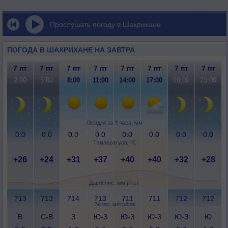
Прослушать погоду в Шахрихане
ПОГОДА В ШАХРИХАНЕ НА ЗАВТРА
7 пт
7 пт
7 пт
7 пт
7 пт
7 пт
7 пт
7 пт
2:00
5:00
8:00
11:00
14:00
17:00
20:00
23:00
Осадки за 3 часа, мм
0.0
0.0
0.0
0.0
0.0
0.0
0.0
0.0
Температура, °C
+26
+24
+31
+37
+40
+40
+32
+28
Давление, мм рт.ст.
713
713
714
713
711
711
712
712
Ветер, метр/сек
В
С-В
З
Ю-З
Ю-З
Ю-З
Ю-З
Ю