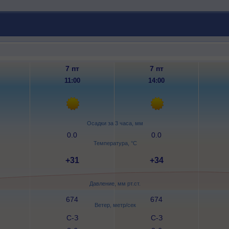
7 пт
7 пт
11:00
14:00
Осадки за 3 часа, мм
0.0
0.0
Температура, °C
+31
+34
Давление, мм рт.ст.
674
674
Ветер, метр/сек
С-З
С-З