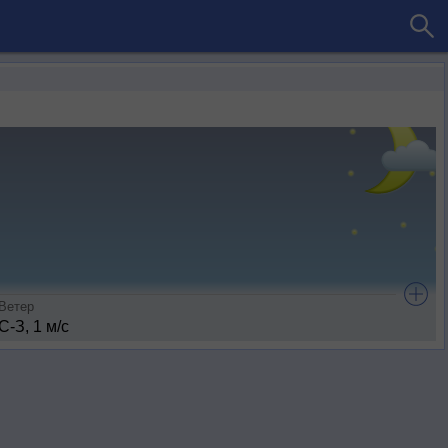
Ветер
С-З, 1 м/с