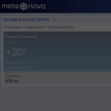
ПОГОДА В КАНТЕ СЕЙЧАС
Все страны
›
Кыргызстан
›
Чуйская область
6 августа, четверг
18:00
+30°
ощущается как +28
малооблачно
Давление
676
мм