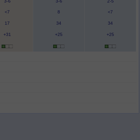
3-6
3-6
2-5
<7
8
<7
17
34
34
+31
+25
+25