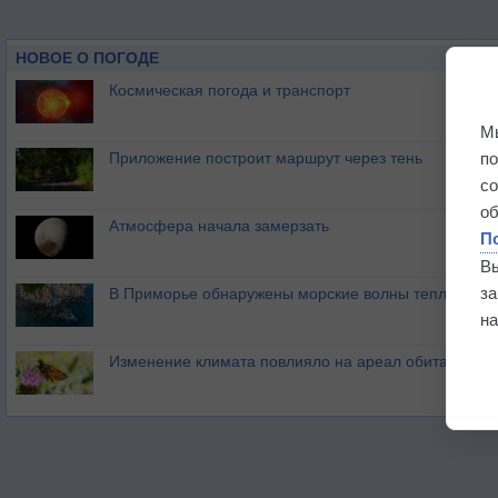
НОВОЕ О ПОГОДЕ
Космическая погода и транспорт
М
п
Приложение построит маршрут через тень
с
о
Атмосфера начала замерзать
П
В
з
В Приморье обнаружены морские волны тепла
на
Изменение климата повлияло на ареал обитания ба