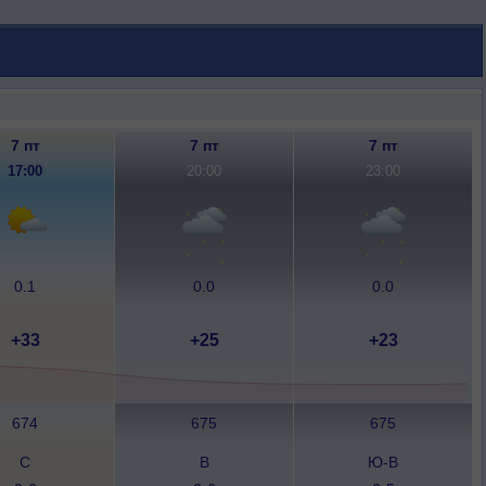
7 пт
7 пт
7 пт
17:00
20:00
23:00
0.1
0.0
0.0
+33
+25
+23
674
675
675
С
В
Ю-В