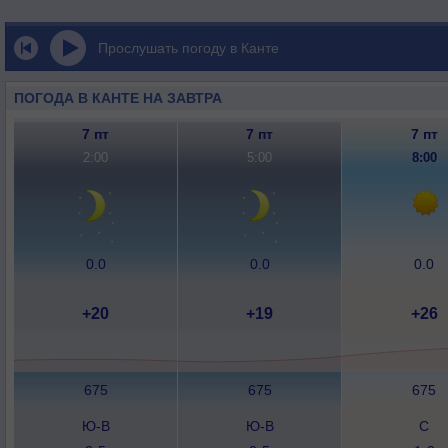
Прослушать погоду в Канте
ПОГОДА В КАНТЕ НА ЗАВТРА
7 пт
7 пт
7 пт
2:00
5:00
8:00
0.0
0.0
0.0
+20
+19
+26
675
675
675
Ю-В
Ю-В
С