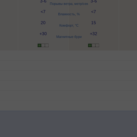
3-6
3-6
Порывы ветра, метр/сек
<7
<7
Влажность, %
20
15
Комфорт, °C
+30
+32
Магнитные бури