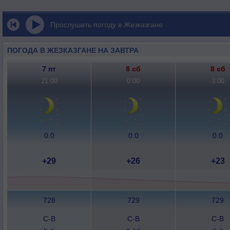
Прослушать погоду в Жезказгане
ПОГОДА В ЖЕЗКАЗГАНЕ НА ЗАВТРА
7 пт
8 сб
8 сб
21:00
0:00
3:00
0.0
0.0
0.0
+29
+26
+23
728
729
729
С-В
С-В
С-В