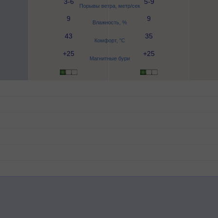
3-6
5-9
Порывы ветра, метр/сек
9
9
Влажность, %
43
35
Комфорт, °C
+25
+25
Магнитные бури