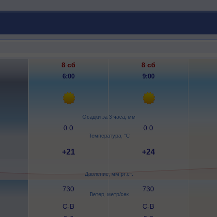
8 сб
8 сб
6:00
9:00
Осадки за 3 часа, мм
0.0
0.0
Температура, °C
+21
+24
Давление, мм рт.ст.
730
730
Ветер, метр/сек
С-В
С-В