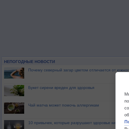
НЕПОГОДНЫЕ НОВОСТИ
Почему северный загар цветом отличается от южно
Букет сирени вреден для здоровья
М
п
Чай матча может помочь аллергикам
с
о
П
10 привычек, которые разрушают здоровье кишечник
В