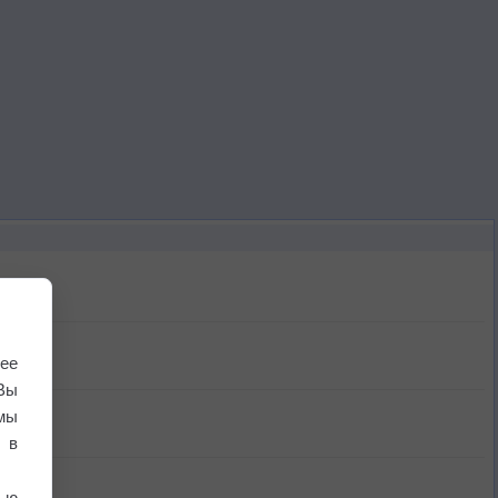
ее
Вы
мы
 в
ью