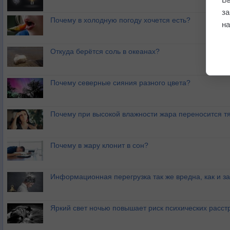
з
Почему в холодную погоду хочется есть?
на
Откуда берётся соль в океанах?
Почему северные сияния разного цвета?
Почему при высокой влажности жара переносится т
Почему в жару клонит в сон?
Информационная перегрузка так же вредна, как и з
Яркий свет ночью повышает риск психических расст