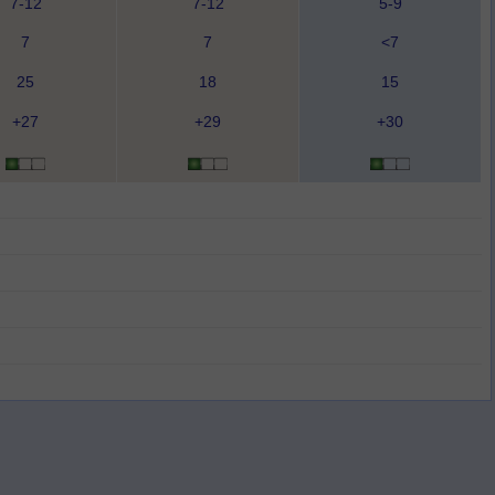
7-12
7-12
5-9
7
7
<7
25
18
15
+27
+29
+30