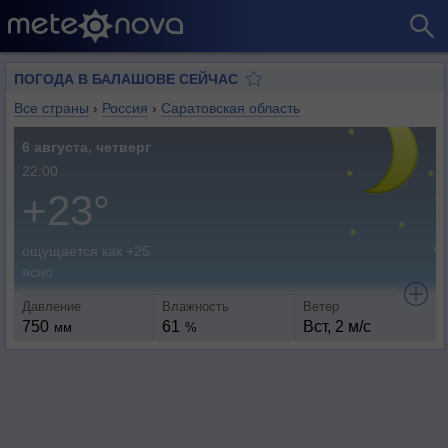
ПОГОДА В БАЛАШОВЕ СЕЙЧАС
Все страны
›
Россия
›
Саратовская область
6 августа, четверг
22:00
+23°
ощущается как +25
ясно
Давление
Влажность
Ветер
750
61
Вст, 2 м/с
мм
%