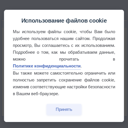
Использование файлов cookie
НОВОЕ О ПОГОДЕ
Мы используем файлы cookie, чтобы Вам было
Космическая погода влияет на транспорт
удобнее пользоваться нашим сайтом. Продолжая
просмотр, Вы соглашаетесь с их использованием.
Приложение построит маршрут через тень
Подробнее о том, как мы обрабатываем данные,
можно прочитать в
Политике конфиденциальности
.
Атмосфера начала замерзать
Вы также можете самостоятельно ограничить или
полностью запретить сохранение файлов cookie,
В Приморье обнаружены морские волны тепла
изменив соответствующие настройки безопасности
в Вашем веб-браузере.
Изменение климата повлияло на ареал обитания
бабочек
Принять