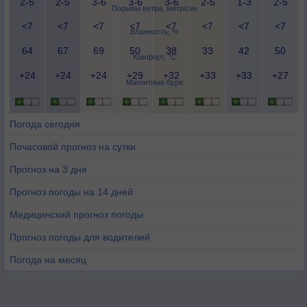
2-5
2-5
3-6
3-6
3-6
2-5
1-3
2-5
Порывы ветра, метр/сек
<7
<7
<7
<7
<7
<7
<7
<7
Влажность, %
64
67
69
50
38
33
42
50
Комфорт, °C
+24
+24
+24
+29
+32
+33
+33
+27
Магнитные бури
Погода сегодня
Почасовой прогноз на сутки
Прогноз на 3 дня
Прогноз погоды на 14 дней
Медицинский прогноз погоды
Прогноз погоды для водителей
Погода на месяц