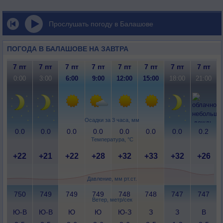
Прослушать погоду в Балашове
ПОГОДА В БАЛАШОВЕ НА ЗАВТРА
7 пт
7 пт
7 пт
7 пт
7 пт
7 пт
7 пт
7 пт
0:00
3:00
6:00
9:00
12:00
15:00
18:00
21:00
Осадки за 3 часа, мм
0.0
0.0
0.0
0.0
0.0
0.0
0.0
0.2
Температура, °C
+22
+21
+22
+28
+32
+33
+32
+26
Давление, мм рт.ст.
750
749
749
749
748
748
747
747
Ветер, метр/сек
Ю-В
Ю-В
Ю
Ю
Ю-З
З
З
В