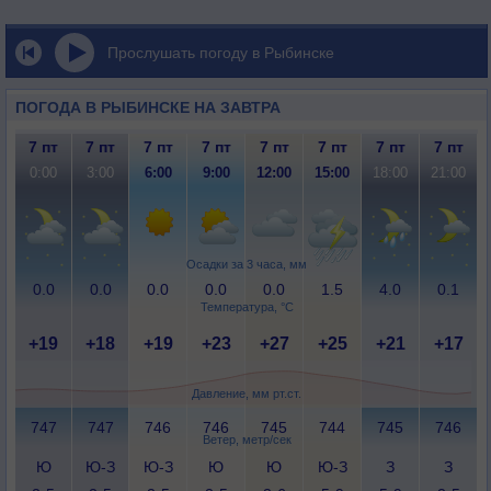
Прослушать погоду в Рыбинске
ПОГОДА В РЫБИНСКЕ НА ЗАВТРА
7 пт
7 пт
7 пт
7 пт
7 пт
7 пт
7 пт
7 пт
0:00
3:00
6:00
9:00
12:00
15:00
18:00
21:00
Осадки за 3 часа, мм
0.0
0.0
0.0
0.0
0.0
1.5
4.0
0.1
Температура, °C
+19
+18
+19
+23
+27
+25
+21
+17
Давление, мм рт.ст.
747
747
746
746
745
744
745
746
Ветер, метр/сек
Ю
Ю-З
Ю-З
Ю
Ю
Ю-З
З
З