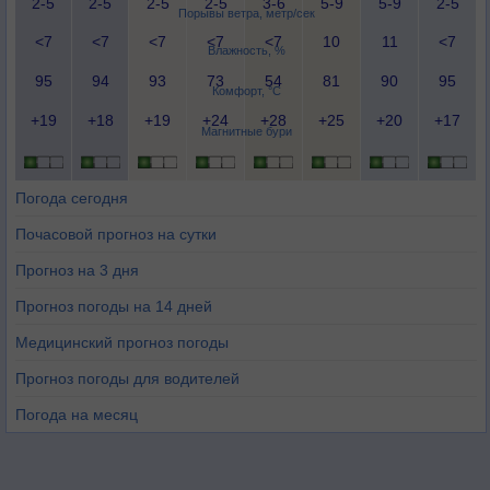
2-5
2-5
2-5
2-5
3-6
5-9
5-9
2-5
Порывы ветра, метр/сек
<7
<7
<7
<7
<7
10
11
<7
Влажность, %
95
94
93
73
54
81
90
95
Комфорт, °C
+19
+18
+19
+24
+28
+25
+20
+17
Магнитные бури
Погода сегодня
Почасовой прогноз на сутки
Прогноз на 3 дня
Прогноз погоды на 14 дней
Медицинский прогноз погоды
Прогноз погоды для водителей
Погода на месяц