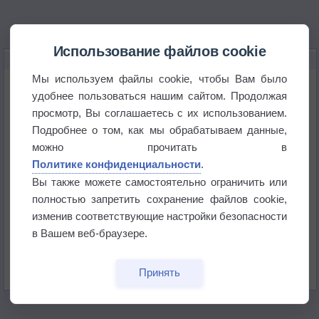
Использование файлов cookie
НОВОЕ О ПОГОДЕ
Мы используем файлы cookie, чтобы Вам было
Космическая погода влияет на транспорт
удобнее пользоваться нашим сайтом. Продолжая
просмотр, Вы соглашаетесь с их использованием.
Приложение построит маршрут через тень
Подробнее о том, как мы обрабатываем данные,
можно прочитать в
Политике конфиденциальности
.
Атмосфера начала замерзать
Вы также можете самостоятельно ограничить или
полностью запретить сохранение файлов cookie,
В Приморье обнаружены морские волны тепла
изменив соответствующие настройки безопасности
в Вашем веб-браузере.
Изменение климата повлияло на ареал обитания
бабочек
Принять