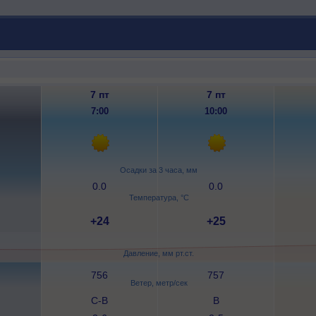
7 пт
7 пт
7:00
10:00
Осадки за 3 часа, мм
0.0
0.0
Температура, °C
+24
+25
Давление, мм рт.ст.
756
757
Ветер, метр/сек
С-В
В