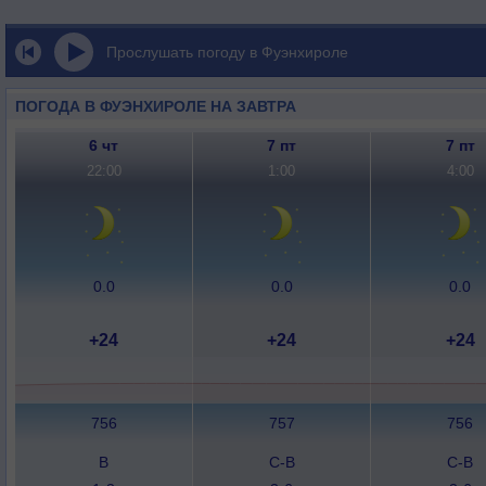
Прослушать погоду в Фуэнхироле
ПОГОДА В ФУЭНХИРОЛЕ НА ЗАВТРА
6 чт
7 пт
7 пт
22:00
1:00
4:00
0.0
0.0
0.0
+24
+24
+24
756
757
756
В
С-В
С-В