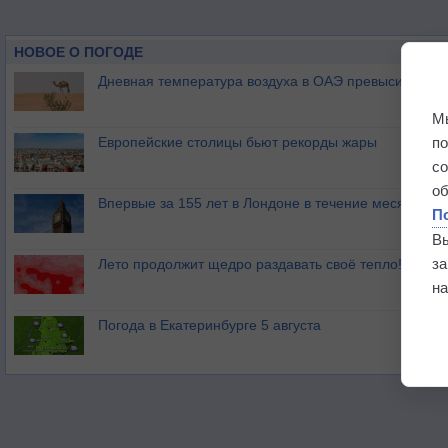
НОВОЕ О ПОГОДЕ
Дневная температура воздуха в ОАЭ превысила +51
М
п
Европейские столицы бьют рекорды жары
с
о
Впервые за 155 лет в Лондоне в течение месяца не
П
В
з
Лето продолжит щедро раздавать своё тепло!
на
Погода в Екатеринбурге 5 августа