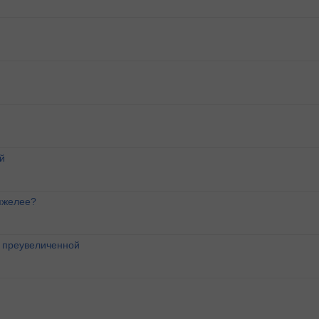
й
яжелее?
о преувеличенной