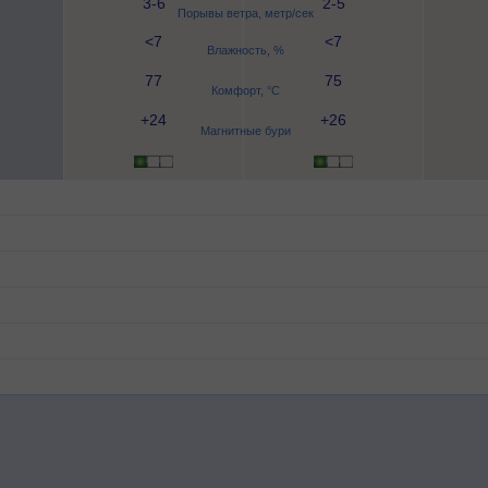
3-6
2-5
Порывы ветра, метр/сек
<7
<7
Влажность, %
77
75
Комфорт, °C
+24
+26
Магнитные бури