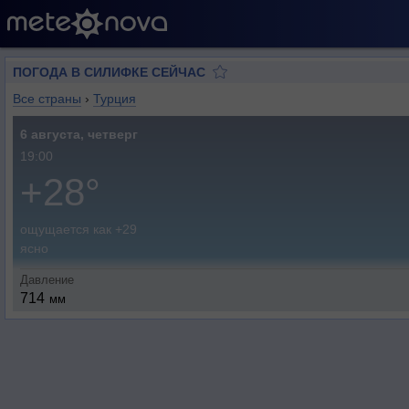
ПОГОДА В СИЛИФКЕ СЕЙЧАС
Все страны
›
Турция
6 августа, четверг
19:00
+28°
ощущается как +29
ясно
Давление
714
мм