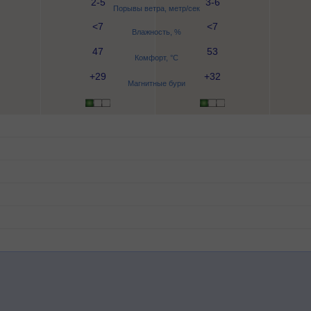
2-5
3-6
Порывы ветра, метр/сек
<7
<7
Влажность, %
47
53
Комфорт, °C
+29
+32
Магнитные бури