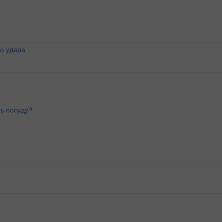
о удара
ь посуду?