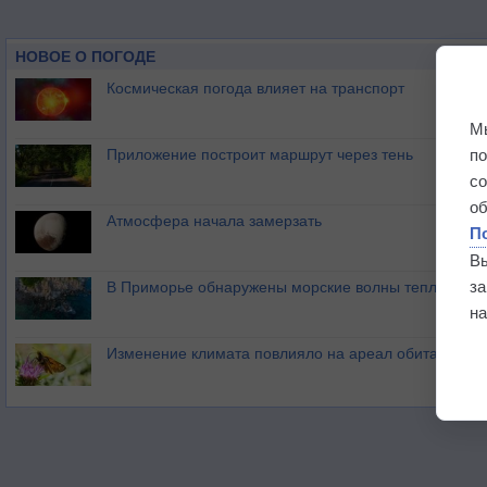
НОВОЕ О ПОГОДЕ
Космическая погода влияет на транспорт
М
п
Приложение построит маршрут через тень
с
о
Атмосфера начала замерзать
П
В
з
В Приморье обнаружены морские волны тепла
на
Изменение климата повлияло на ареал обитания ба