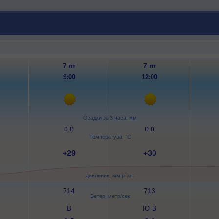
7 пт
7 пт
9:00
12:00
Осадки за 3 часа, мм
0.0
0.0
Температура, °C
+29
+30
Давление, мм рт.ст.
714
713
Ветер, метр/сек
В
Ю-В