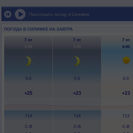
Прослушать погоду в Силифке
ПОГОДА В СИЛИФКЕ НА ЗАВТРА
7 пт
7 пт
7 пт
0:00
3:00
6:00
0.0
0.0
0.0
+25
+23
+23
714
714
713
С-В
С-В
С-В