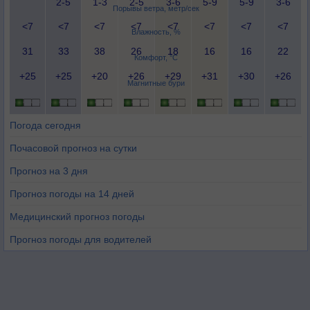
2-5
1-3
2-5
3-6
5-9
5-9
3-6
Порывы ветра, метр/сек
<7
<7
<7
<7
<7
<7
<7
<7
Влажность, %
31
33
38
26
18
16
16
22
Комфорт, °C
+25
+25
+20
+26
+29
+31
+30
+26
Магнитные бури
Погода сегодня
Почасовой прогноз на сутки
Прогноз на 3 дня
Прогноз погоды на 14 дней
Медицинский прогноз погоды
Прогноз погоды для водителей