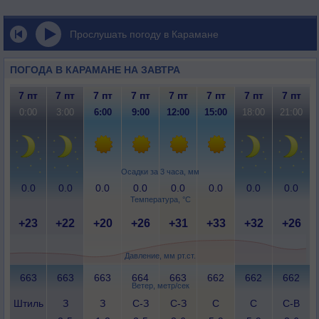
Прослушать погоду в Карамане
ПОГОДА В КАРАМАНЕ НА ЗАВТРА
7 пт
7 пт
7 пт
7 пт
7 пт
7 пт
7 пт
7 пт
0:00
3:00
6:00
9:00
12:00
15:00
18:00
21:00
Осадки за 3 часа, мм
0.0
0.0
0.0
0.0
0.0
0.0
0.0
0.0
Температура, °C
+23
+22
+20
+26
+31
+33
+32
+26
Давление, мм рт.ст.
663
663
663
664
663
662
662
662
Ветер, метр/сек
Штиль
З
З
С-З
С-З
С
С
С-В