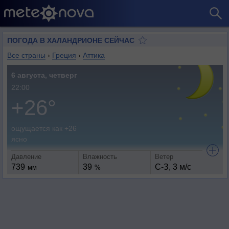
ПОГОДА В ХАЛАНДРИОНЕ СЕЙЧАС
Все страны
›
Греция
›
Аттика
6 августа, четверг
22:00
+26°
ощущается как +26
ясно
Давление
Влажность
Ветер
739
39
С-З, 3 м/с
мм
%