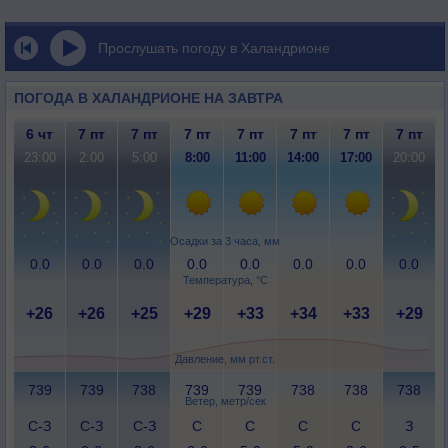
Прослушать погоду в Халандрионе
ПОГОДА В ХАЛАНДРИОНЕ НА ЗАВТРА
6 чт
7 пт
7 пт
7 пт
7 пт
7 пт
7 пт
7 пт
23:00
2:00
5:00
8:00
11:00
14:00
17:00
20:00
Осадки за 3 часа, мм
0.0
0.0
0.0
0.0
0.0
0.0
0.0
0.0
Температура, °C
+26
+26
+25
+29
+33
+34
+33
+29
Давление, мм рт.ст.
739
739
738
739
739
738
738
738
Ветер, метр/сек
С-З
С-З
С-З
С
С
С
С
З