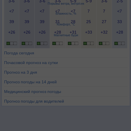
3-6
3-6
3-6
3-6
5-9
5-9
3-6
2-5
Порывы ветра, метр/сек
<7
<7
<7
<7
<7
7
7
<7
Влажность, %
39
39
39
31
28
25
27
33
Комфорт, °C
+26
+26
+26
+28
+31
+33
+32
+28
Магнитные бури
Погода сегодня
Почасовой прогноз на сутки
Прогноз на 3 дня
Прогноз погоды на 14 дней
Медицинский прогноз погоды
Прогноз погоды для водителей