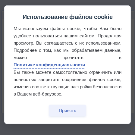
НОВОЕ О ПОГОДЕ
Использование файлов cookie
Июль в России стал самым тёплым за всю
Мы используем файлы cookie, чтобы Вам было
историю
удобнее пользоваться нашим сайтом. Продолжая
просмотр, Вы соглашаетесь с их использованием.
В Центральной России наступают самые жаркие
дни этого лета
Подробнее о том, как мы обрабатываем данные,
можно прочитать в
Дневная температура воздуха в ОАЭ превысила
Политике конфиденциальности
.
+51°
Вы также можете самостоятельно ограничить или
полностью запретить сохранение файлов cookie,
Европейские столицы бьют рекорды жары
изменив соответствующие настройки безопасности
в Вашем веб-браузере.
Впервые за 155 лет в Лондоне в течение месяца
не выпадал дождь
Принять