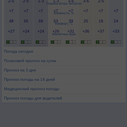
2-5
2-5
1-3
1-3
3-6
3-6
2-5
Порывы ветра, метр/сек
<7
<7
<7
<7
<7
<7
<7
<7
Влажность, %
48
65
68
53
39
25
18
24
Комфорт, °C
+27
+24
+24
+26
+31
+36
+37
+33
Магнитные бури
Погода сегодня
Почасовой прогноз на сутки
Прогноз на 3 дня
Прогноз погоды на 14 дней
Медицинский прогноз погоды
Прогноз погоды для водителей