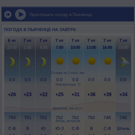
Прослушать погоду в Пьяченце
ПОГОДА В ПЬЯЧЕНЦЕ НА ЗАВТРА
6 чт
7 пт
7 пт
7 пт
7 пт
7 пт
7 пт
7 пт
22:00
1:00
4:00
7:00
10:00
13:00
16:00
19:00
Осадки за 3 часа, мм
0.0
0.0
0.0
0.0
0.0
0.0
0.0
0.0
Температура, °C
+26
+23
+22
+25
+31
+36
+39
+34
Давление, мм рт.ст.
750
751
751
752
752
750
748
748
Ветер, метр/сек
С-В
В
Ю
Ю-З
С-В
В
С-В
Штиль