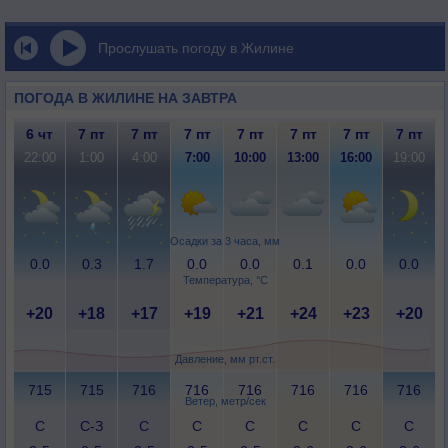
Прослушать погоду в Жилине
ПОГОДА В ЖИЛИНЕ НА ЗАВТРА
6 чт
7 пт
7 пт
7 пт
7 пт
7 пт
7 пт
7 пт
22:00
1:00
4:00
7:00
10:00
13:00
16:00
19:00
Осадки за 3 часа, мм
0.0
0.3
1.7
0.0
0.0
0.1
0.0
0.0
Температура, °C
+20
+18
+17
+19
+21
+24
+23
+20
Давление, мм рт.ст.
715
715
716
716
716
716
716
716
Ветер, метр/сек
С
С-З
С
С
С
С
С
С