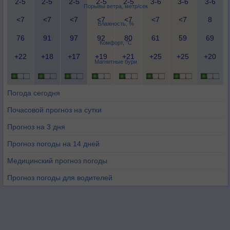
2-5
2-5
2-5
2-5
2-5
3-6
3-6
3-6
Порывы ветра, метр/сек
<7
<7
<7
<7
<7
<7
<7
8
Влажность, %
76
91
97
92
80
61
59
69
Комфорт, °C
+22
+18
+17
+19
+21
+25
+25
+20
Магнитные бури
Погода сегодня
Почасовой прогноз на сутки
Прогноз на 3 дня
Прогноз погоды на 14 дней
Медицинский прогноз погоды
Прогноз погоды для водителей