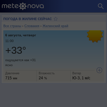
ПОГОДА В ЖИЛИНЕ СЕЙЧАС
Все страны
›
Словакия
›
Жилинский край
6 августа, четверг
11:00
+33°
ощущается как +31
ясно
Давление
Влажность
Ветер
715
24
Ю-З, 1 м/с
мм
%