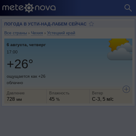
ПОГОДА В УСТИ-НАД-ЛАБЕМ СЕЙЧАС
Все страны
›
Чехия
›
Устецкий край
6 августа, четверг
17:00
+26°
ощущается как +26
облачно
Давление
Влажность
Ветер
728
45
С-З, 5 м/с
мм
%