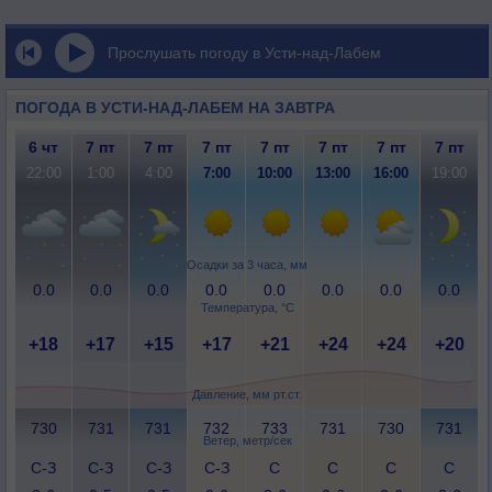
Прослушать погоду в Усти-над-Лабем
ПОГОДА В УСТИ-НАД-ЛАБЕМ НА ЗАВТРА
6 чт
7 пт
7 пт
7 пт
7 пт
7 пт
7 пт
7 пт
22:00
1:00
4:00
7:00
10:00
13:00
16:00
19:00
Осадки за 3 часа, мм
0.0
0.0
0.0
0.0
0.0
0.0
0.0
0.0
Температура, °C
+18
+17
+15
+17
+21
+24
+24
+20
Давление, мм рт.ст.
730
731
731
732
733
731
730
731
Ветер, метр/сек
С-З
С-З
С-З
С-З
С
С
С
С