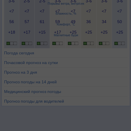
3-6
2-5
2-5
3-6
3-6
3-6
3-6
3-6
Порывы ветра, метр/сек
<7
<7
<7
<7
<7
<7
<7
<7
Влажность, %
56
57
61
59
49
36
34
50
Комфорт, °C
+18
+17
+15
+17
+25
+25
+25
+25
Магнитные бури
Погода сегодня
Почасовой прогноз на сутки
Прогноз на 3 дня
Прогноз погоды на 14 дней
Медицинский прогноз погоды
Прогноз погоды для водителей