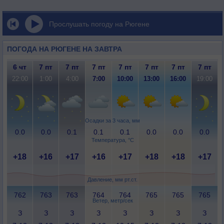
Прослушать погоду на Рюгене
ПОГОДА НА РЮГЕНЕ НА ЗАВТРА
6 чт
7 пт
7 пт
7 пт
7 пт
7 пт
7 пт
7 пт
22:00
1:00
4:00
7:00
10:00
13:00
16:00
19:00
Осадки за 3 часа, мм
0.0
0.0
0.1
0.1
0.1
0.0
0.0
0.0
Температура, °C
+18
+16
+17
+16
+17
+18
+18
+17
Давление, мм рт.ст.
762
763
763
764
764
765
765
765
Ветер, метр/сек
З
З
З
З
З
З
З
З