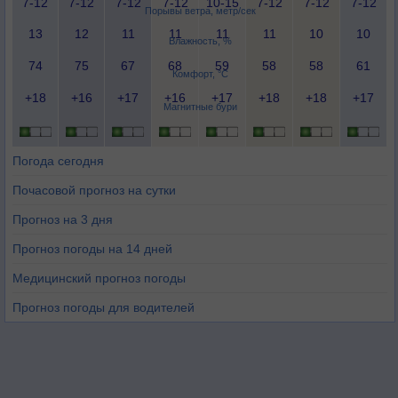
7-12
7-12
7-12
7-12
10-15
7-12
7-12
7-12
Порывы ветра, метр/сек
13
12
11
11
11
11
10
10
Влажность, %
74
75
67
68
59
58
58
61
Комфорт, °C
+18
+16
+17
+16
+17
+18
+18
+17
Магнитные бури
Погода сегодня
Почасовой прогноз на сутки
Прогноз на 3 дня
Прогноз погоды на 14 дней
Медицинский прогноз погоды
Прогноз погоды для водителей