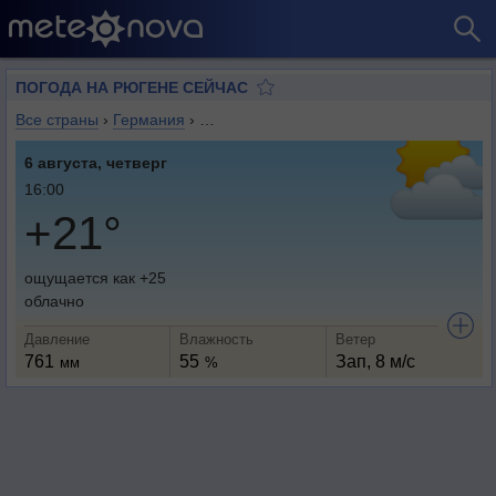
ПОГОДА НА РЮГЕНЕ СЕЙЧАС
Все страны
›
Германия
›
Земля Мекленбург-Передняя Померани
6 августа, четверг
16:00
+21°
ощущается как +25
облачно
Давление
Влажность
Ветер
761
55
Зап, 8 м/с
мм
%