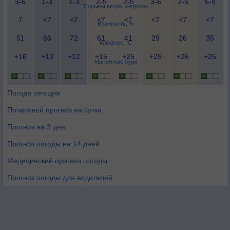
3-6
1-3
1-3
2-5
2-5
3-6
2-5
5-9
Порывы ветра, метр/сек
7
<7
<7
<7
<7
<7
<7
<7
Влажность, %
51
66
72
61
41
29
26
35
Комфорт, °C
+16
+13
+12
+15
+25
+25
+26
+25
Магнитные бури
Погода сегодня
Почасовой прогноз на сутки
Прогноз на 3 дня
Прогноз погоды на 14 дней
Медицинский прогноз погоды
Прогноз погоды для водителей