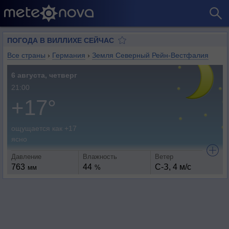
ПОГОДА В ВИЛЛИХЕ СЕЙЧАС
Все страны
›
Германия
›
Земля Северный Рейн-Вестфалия
6 августа, четверг
21:00
+17°
ощущается как +17
ясно
Давление
Влажность
Ветер
763
44
С-З, 4 м/с
мм
%