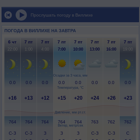
Прослушать погоду в Виллихе
ПОГОДА В ВИЛЛИХЕ НА ЗАВТРА
6 чт
7 пт
7 пт
7 пт
7 пт
7 пт
7 пт
7 пт
22:00
1:00
4:00
7:00
10:00
13:00
16:00
19:00
Осадки за 3 часа, мм
0.0
0.0
0.0
0.0
0.0
0.0
0.0
0.0
Температура, °C
+16
+13
+12
+15
+20
+24
+26
+23
Давление, мм рт.ст.
764
764
764
764
764
763
762
762
Ветер, метр/сек
С-З
С-З
З
З
З
С-З
С-З
С