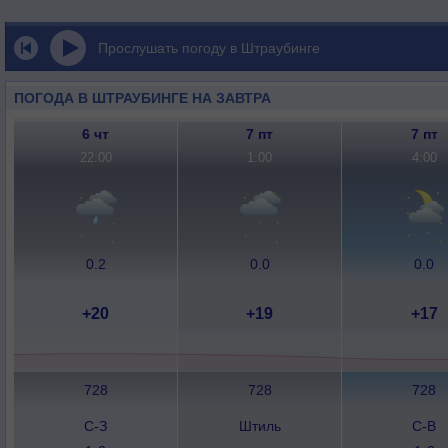
Прослушать погоду в Штраубинге
ПОГОДА В ШТРАУБИНГЕ НА ЗАВТРА
6 чт
7 пт
7 пт
22:00
1:00
4:00
0.2
0.0
0.0
+20
+19
+17
728
728
728
С-З
Штиль
С-В