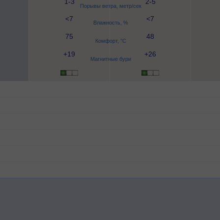
1-3
2-5
Порывы ветра, метр/сек
<7
<7
Влажность, %
75
48
Комфорт, °C
+19
+26
Магнитные бури