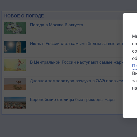
НОВОЕ О ПОГОДЕ
Погода в Москве 6 августа
М
п
Июль в России стал самым тёплым за всю историю
с
о
В Центральной России наступают самые жаркие дни 
П
В
з
Дневная температура воздуха в ОАЭ превысила +51
на
Европейские столицы бьют рекорды жары