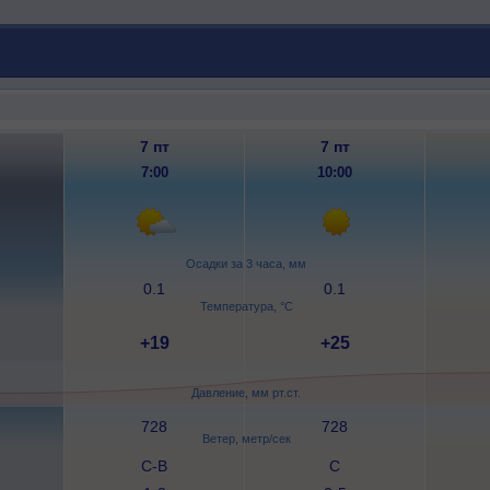
7 пт
7 пт
7:00
10:00
Осадки за 3 часа, мм
0.1
0.1
Температура, °C
+19
+25
Давление, мм рт.ст.
728
728
Ветер, метр/сек
С-В
С