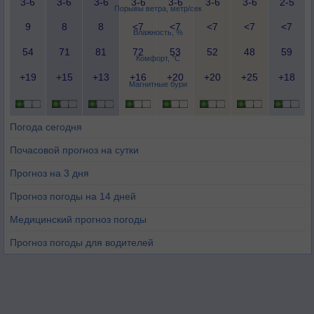
3-6
3-6
3-6
3-6
3-6
3-6
3-6
2-5
Порывы ветра, метр/сек
9
8
8
<7
<7
<7
<7
<7
Влажность, %
54
71
81
72
53
52
48
59
Комфорт, °C
+19
+15
+13
+16
+20
+20
+25
+18
Магнитные бури
Погода сегодня
Почасовой прогноз на сутки
Прогноз на 3 дня
Прогноз погоды на 14 дней
Медицинский прогноз погоды
Прогноз погоды для водителей