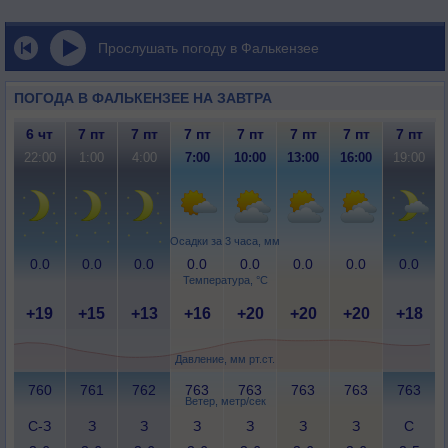
Прослушать погоду в Фалькензее
ПОГОДА В ФАЛЬКЕНЗЕЕ НА ЗАВТРА
6 чт
7 пт
7 пт
7 пт
7 пт
7 пт
7 пт
7 пт
22:00
1:00
4:00
7:00
10:00
13:00
16:00
19:00
Осадки за 3 часа, мм
0.0
0.0
0.0
0.0
0.0
0.0
0.0
0.0
Температура, °C
+19
+15
+13
+16
+20
+20
+20
+18
Давление, мм рт.ст.
760
761
762
763
763
763
763
763
Ветер, метр/сек
С-З
З
З
З
З
З
З
С