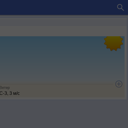
Ветер
С-З, 3 м/с