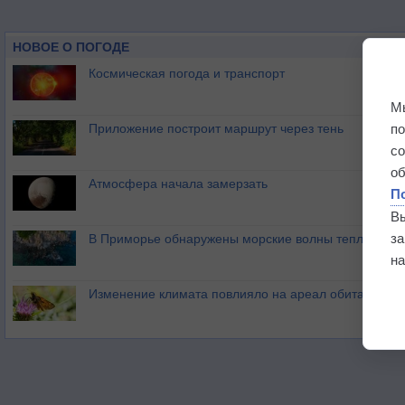
НОВОЕ О ПОГОДЕ
Космическая погода и транспорт
М
п
Приложение построит маршрут через тень
с
о
Атмосфера начала замерзать
П
В
з
В Приморье обнаружены морские волны тепла
на
Изменение климата повлияло на ареал обитания ба