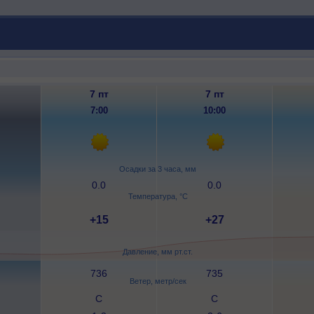
7 пт
7 пт
7:00
10:00
Осадки за 3 часа, мм
0.0
0.0
Температура, °C
+15
+27
Давление, мм рт.ст.
736
735
Ветер, метр/сек
С
С