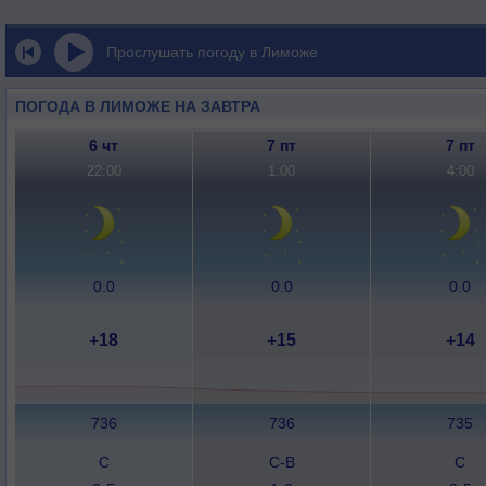
Прослушать погоду в Лиможе
ПОГОДА В ЛИМОЖЕ НА ЗАВТРА
6 чт
7 пт
7 пт
22:00
1:00
4:00
0.0
0.0
0.0
+18
+15
+14
736
736
735
С
С-В
С