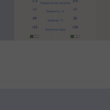
1-3
3-6
Порывы ветра, метр/сек
<7
<7
Влажность, %
49
26
Комфорт, °C
+15
+26
Магнитные бури