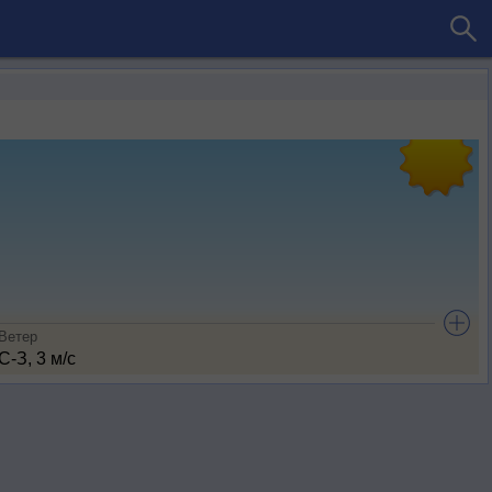
Ветер
С-З, 3 м/с