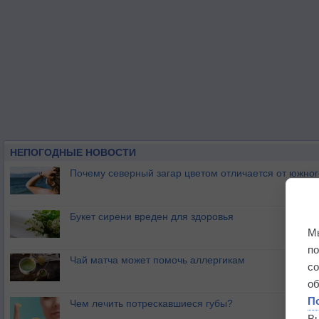
НЕПОГОДНЫЕ НОВОСТИ
Почему северный загар цветом отличается от южно
Букет сирени вреден для здоровья
М
п
Чай матча может помочь аллергикам
с
о
П
Чем лечить потрескавшиеся губы?
В