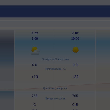
7 пт
7 пт
7:00
10:00
Осадки за 3 часа, мм
0.0
0.0
Температура, °C
+13
+22
Давление, мм рт.ст.
765
765
Ветер, метр/сек
С
С-В