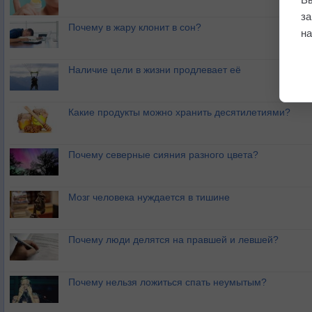
з
Почему в жару клонит в сон?
на
Наличие цели в жизни продлевает её
Какие продукты можно хранить десятилетиями?
Почему северные сияния разного цвета?
Мозг человека нуждается в тишине
Почему люди делятся на правшей и левшей?
Почему нельзя ложиться спать неумытым?