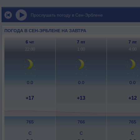
Прослушать погоду в Сен-Эрблене
ПОГОДА В СЕН-ЭРБЛЕНЕ НА ЗАВТРА
6 чт
7 пт
7 пт
22:00
1:00
4:00
0.0
0.0
0.0
+17
+13
+12
765
766
765
С
С
С