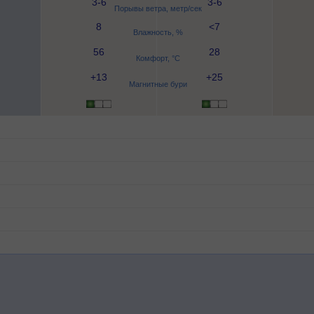
3-6
3-6
Порывы ветра, метр/сек
8
<7
Влажность, %
56
28
Комфорт, °C
+13
+25
Магнитные бури