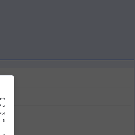
ее
Вы
мы
 в
ью