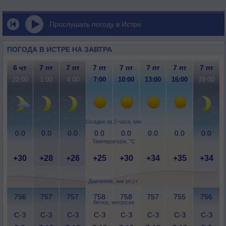
Прослушать погоду в Истре
ПОГОДА В ИСТРЕ НА ЗАВТРА
6 чт
7 пт
7 пт
7 пт
7 пт
7 пт
7 пт
7 пт
22:00
1:00
4:00
7:00
10:00
13:00
16:00
19:00
Осадки за 3 часа, мм
0.0
0.0
0.0
0.0
0.0
0.0
0.0
0.0
Температура, °C
+30
+28
+26
+25
+30
+34
+35
+34
Давление, мм рт.ст.
756
757
757
758
758
757
755
756
Ветер, метр/сек
С-З
С-З
С-З
С-З
С-З
С-З
С-З
С-З