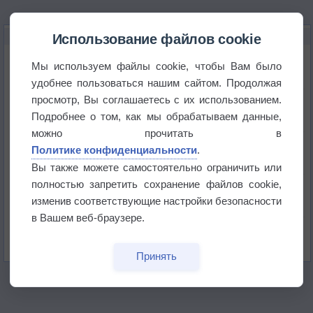
НОВОЕ О ПОГОДЕ
Использование файлов cookie
Июль в России стал самым тёплым за всю
Мы используем файлы cookie, чтобы Вам было
историю
удобнее пользоваться нашим сайтом. Продолжая
просмотр, Вы соглашаетесь с их использованием.
В Центральной России наступают самые жаркие
дни этого лета
Подробнее о том, как мы обрабатываем данные,
можно прочитать в
Дневная температура воздуха в ОАЭ превысила
Политике конфиденциальности
.
+51°
Вы также можете самостоятельно ограничить или
полностью запретить сохранение файлов cookie,
Европейские столицы бьют рекорды жары
изменив соответствующие настройки безопасности
в Вашем веб-браузере.
Впервые за 155 лет в Лондоне в течение месяца
не выпадал дождь
Принять