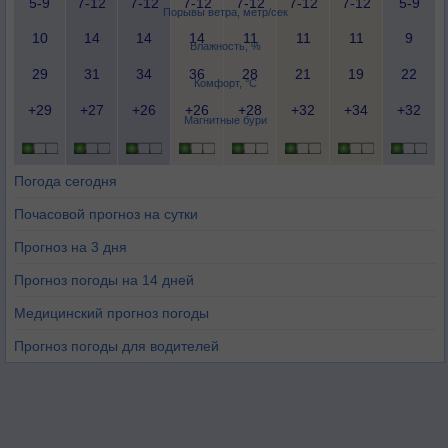
5-9
7-12
7-12
7-12
7-12
7-12
7-12
5-9
Порывы ветра, метр/сек
10
14
14
14
11
11
11
9
Влажность, %
29
31
34
36
28
21
19
22
Комфорт, °C
+29
+27
+26
+26
+28
+32
+34
+32
Магнитные бури
Погода сегодня
Почасовой прогноз на сутки
Прогноз на 3 дня
Прогноз погоды на 14 дней
Медицинский прогноз погоды
Прогноз погоды для водителей