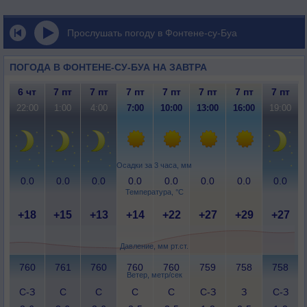
Прослушать погоду в Фонтене-су-Буа
ПОГОДА В ФОНТЕНЕ-СУ-БУА НА ЗАВТРА
6 чт
7 пт
7 пт
7 пт
7 пт
7 пт
7 пт
7 пт
22:00
1:00
4:00
7:00
10:00
13:00
16:00
19:00
Осадки за 3 часа, мм
0.0
0.0
0.0
0.0
0.0
0.0
0.0
0.0
Температура, °C
+18
+15
+13
+14
+22
+27
+29
+27
Давление, мм рт.ст.
760
761
760
760
760
759
758
758
Ветер, метр/сек
С-З
С
С
С
С
С-З
З
С-З