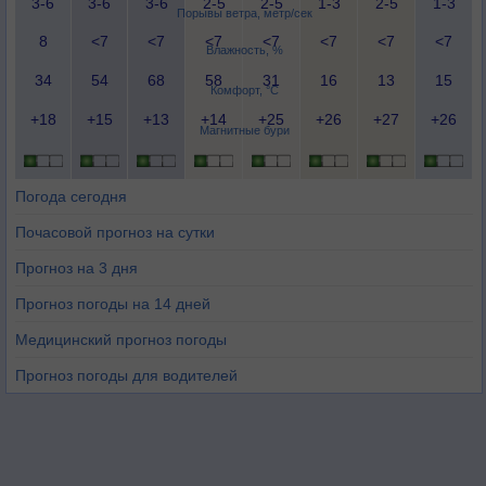
3-6
3-6
3-6
2-5
2-5
1-3
2-5
1-3
Порывы ветра, метр/сек
8
<7
<7
<7
<7
<7
<7
<7
Влажность, %
34
54
68
58
31
16
13
15
Комфорт, °C
+18
+15
+13
+14
+25
+26
+27
+26
Магнитные бури
Погода сегодня
Почасовой прогноз на сутки
Прогноз на 3 дня
Прогноз погоды на 14 дней
Медицинский прогноз погоды
Прогноз погоды для водителей