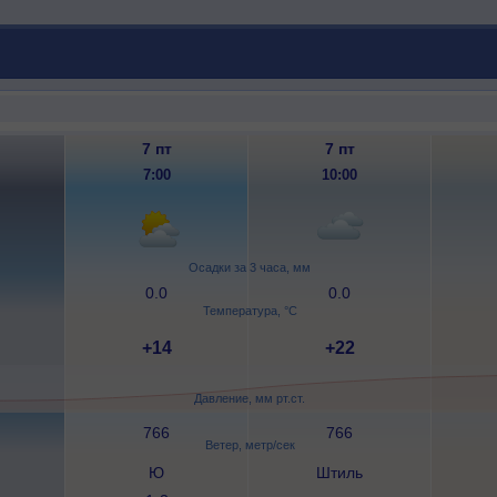
7 пт
7 пт
7:00
10:00
Осадки за 3 часа, мм
0.0
0.0
Температура, °C
+14
+22
Давление, мм рт.ст.
766
766
Ветер, метр/сек
Ю
Штиль