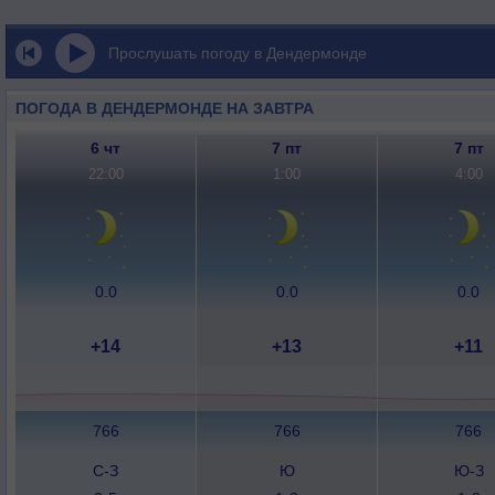
Прослушать погоду в Дендермонде
ПОГОДА В ДЕНДЕРМОНДЕ НА ЗАВТРА
6 чт
7 пт
7 пт
22:00
1:00
4:00
0.0
0.0
0.0
+14
+13
+11
766
766
766
С-З
Ю
Ю-З