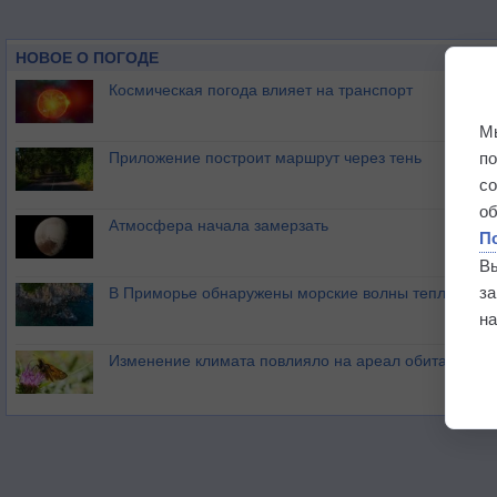
НОВОЕ О ПОГОДЕ
Космическая погода влияет на транспорт
М
п
Приложение построит маршрут через тень
с
о
Атмосфера начала замерзать
П
В
з
В Приморье обнаружены морские волны тепла
на
Изменение климата повлияло на ареал обитания ба