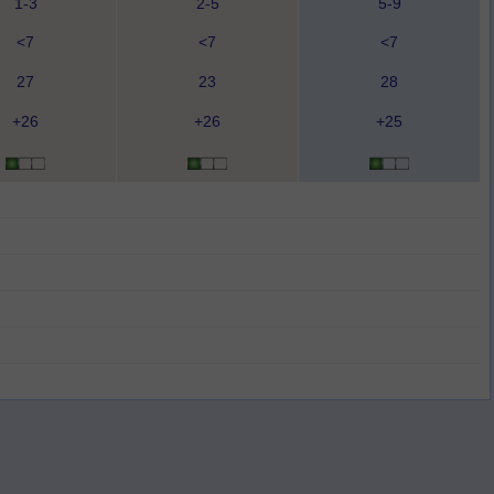
1-3
2-5
5-9
<7
<7
<7
27
23
28
+26
+26
+25