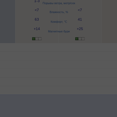
1-3
Порывы ветра, метр/сек
<7
<7
Влажность, %
63
41
Комфорт, °C
+14
+25
Магнитные бури