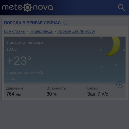
ПОГОДА В ВЕНРАЕ СЕЙЧАС
Все страны
›
Нидерланды
›
Провинция Лимбург
6 августа, четверг
18:00
+23°
ощущается как +25
ясно
Давление
Влажность
Ветер
764
30
Зап, 7 м/с
мм
%