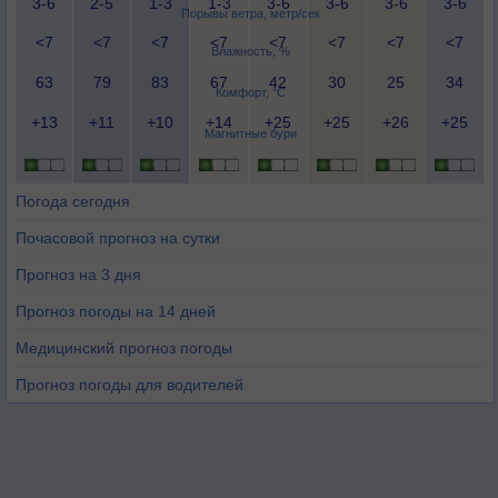
3-6
2-5
1-3
1-3
3-6
3-6
3-6
3-6
Порывы ветра, метр/сек
<7
<7
<7
<7
<7
<7
<7
<7
Влажность, %
63
79
83
67
42
30
25
34
Комфорт, °C
+13
+11
+10
+14
+25
+25
+26
+25
Магнитные бури
Погода сегодня
Почасовой прогноз на сутки
Прогноз на 3 дня
Прогноз погоды на 14 дней
Медицинский прогноз погоды
Прогноз погоды для водителей