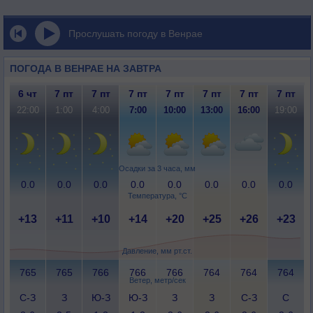
Прослушать погоду в Венрае
ПОГОДА В ВЕНРАЕ НА ЗАВТРА
6 чт
7 пт
7 пт
7 пт
7 пт
7 пт
7 пт
7 пт
22:00
1:00
4:00
7:00
10:00
13:00
16:00
19:00
Осадки за 3 часа, мм
0.0
0.0
0.0
0.0
0.0
0.0
0.0
0.0
Температура, °C
+13
+11
+10
+14
+20
+25
+26
+23
Давление, мм рт.ст.
765
765
766
766
766
764
764
764
Ветер, метр/сек
С-З
З
Ю-З
Ю-З
З
З
С-З
С