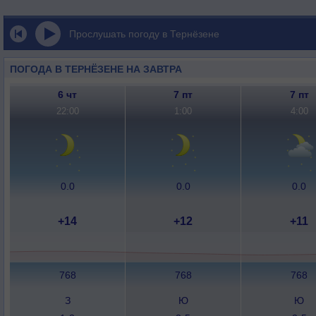
Прослушать погоду в Тернёзене
ПОГОДА В ТЕРНЁЗЕНЕ НА ЗАВТРА
6 чт
7 пт
7 пт
22:00
1:00
4:00
0.0
0.0
0.0
+14
+12
+11
768
768
768
З
Ю
Ю