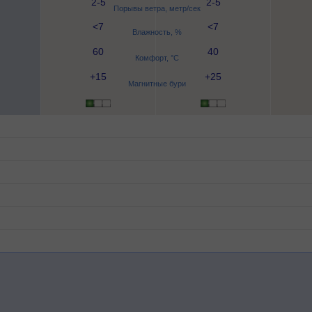
2-5
2-5
Порывы ветра, метр/сек
<7
<7
Влажность, %
60
40
Комфорт, °C
+15
+25
Магнитные бури