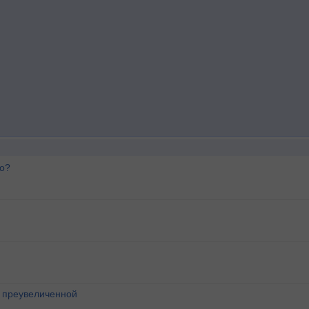
го?
о преувеличенной