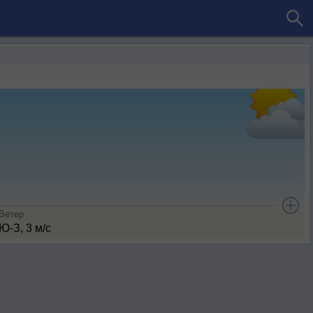
Ветер
Ю-З, 3 м/с