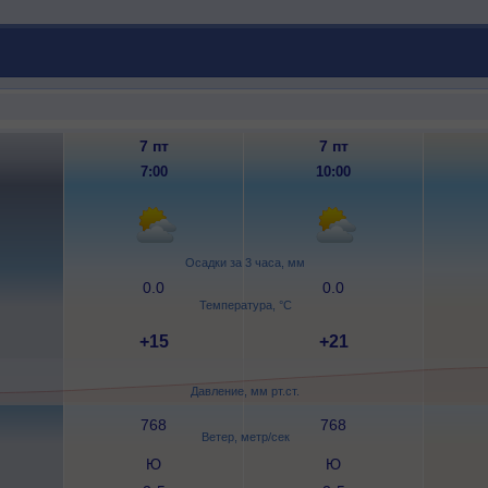
7 пт
7 пт
7:00
10:00
Осадки за 3 часа, мм
0.0
0.0
Температура, °C
+15
+21
Давление, мм рт.ст.
768
768
Ветер, метр/сек
Ю
Ю