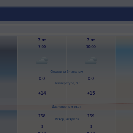
7 пт
7 пт
7:00
10:00
Осадки за 3 часа, мм
0.0
0.0
Температура, °C
+14
+15
Давление, мм рт.ст.
758
759
Ветер, метр/сек
З
З