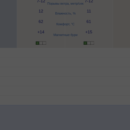
7-12
7-12
Порывы ветра, метр/сек
12
11
Влажность, %
62
61
Комфорт, °C
+14
+15
Магнитные бури