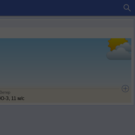
Ветер
Ю-З, 11 м/с