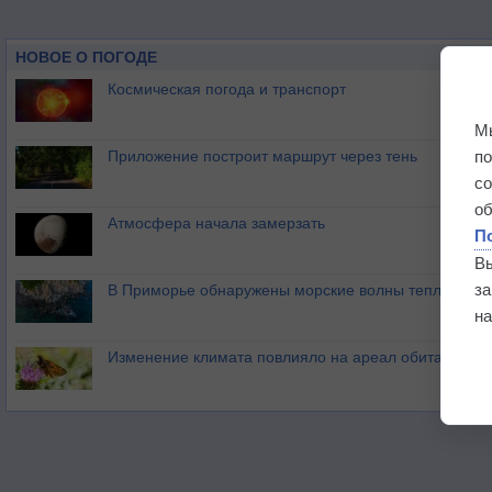
НОВОЕ О ПОГОДЕ
Космическая погода и транспорт
М
п
Приложение построит маршрут через тень
с
о
Атмосфера начала замерзать
П
В
з
В Приморье обнаружены морские волны тепла
на
Изменение климата повлияло на ареал обитания ба