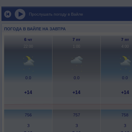
Прослушать погоду в Вайле
ПОГОДА В ВАЙЛЕ НА ЗАВТРА
6 чт
7 пт
7 пт
22:00
1:00
4:00
0.0
0.0
0.0
+14
+14
+14
756
757
758
З
З
З