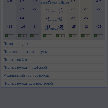
3-6
1-3
2-5
1-3
1-3
1-3
3-6
Порывы ветра, метр/сек
8
<7
<7
<7
<7
<7
<7
<7
Влажность, %
36
64
75
71
47
32
26
33
Комфорт, °C
+18
+16
+14
+15
+25
+25
+26
+25
Магнитные бури
Погода сегодня
Почасовой прогноз на сутки
Прогноз на 3 дня
Прогноз погоды на 14 дней
Медицинский прогноз погоды
Прогноз погоды для водителей