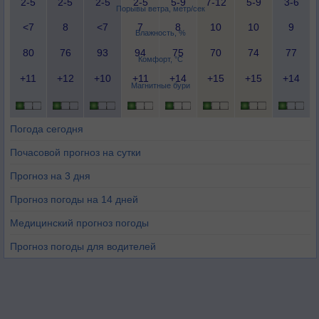
2-5
2-5
2-5
2-5
5-9
7-12
5-9
3-6
Порывы ветра, метр/сек
<7
8
<7
7
8
10
10
9
Влажность, %
80
76
93
94
75
70
74
77
Комфорт, °C
+11
+12
+10
+11
+14
+15
+15
+14
Магнитные бури
Погода сегодня
Почасовой прогноз на сутки
Прогноз на 3 дня
Прогноз погоды на 14 дней
Медицинский прогноз погоды
Прогноз погоды для водителей