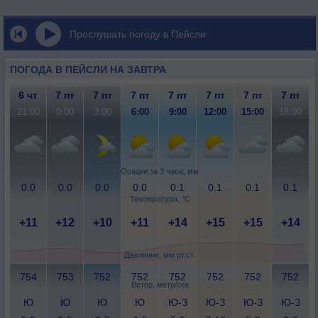
Прослушать погоду в Пейсли
ПОГОДА В ПЕЙСЛИ НА ЗАВТРА
6 чт
7 пт
7 пт
7 пт
7 пт
7 пт
7 пт
7 пт
21:00
0:00
3:00
6:00
9:00
12:00
15:00
18:00
Осадки за 3 часа, мм
0.0
0.0
0.0
0.0
0.1
0.1
0.1
0.1
Температура, °C
+11
+12
+10
+11
+14
+15
+15
+14
Давление, мм рт.ст.
754
753
752
752
752
752
752
752
Ветер, метр/сек
Ю
Ю
Ю
Ю
Ю-З
Ю-З
Ю-З
Ю-З