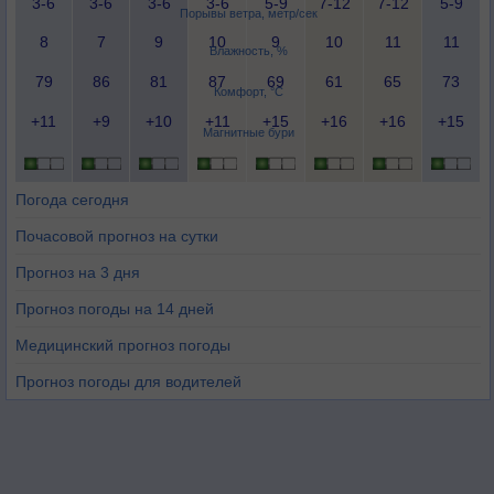
3-6
3-6
3-6
3-6
5-9
7-12
7-12
5-9
Порывы ветра, метр/сек
8
7
9
10
9
10
11
11
Влажность, %
79
86
81
87
69
61
65
73
Комфорт, °C
+11
+9
+10
+11
+15
+16
+16
+15
Магнитные бури
Погода сегодня
Почасовой прогноз на сутки
Прогноз на 3 дня
Прогноз погоды на 14 дней
Медицинский прогноз погоды
Прогноз погоды для водителей