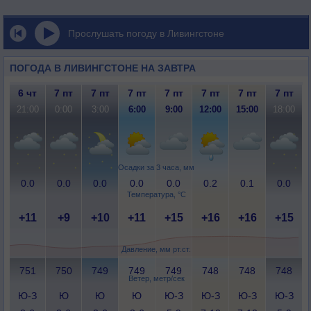
Прослушать погоду в Ливингстоне
ПОГОДА В ЛИВИНГСТОНЕ НА ЗАВТРА
6 чт
7 пт
7 пт
7 пт
7 пт
7 пт
7 пт
7 пт
21:00
0:00
3:00
6:00
9:00
12:00
15:00
18:00
Осадки за 3 часа, мм
0.0
0.0
0.0
0.0
0.0
0.2
0.1
0.0
Температура, °C
+11
+9
+10
+11
+15
+16
+16
+15
Давление, мм рт.ст.
751
750
749
749
749
748
748
748
Ветер, метр/сек
Ю-З
Ю
Ю
Ю
Ю-З
Ю-З
Ю-З
Ю-З